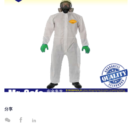
分享


