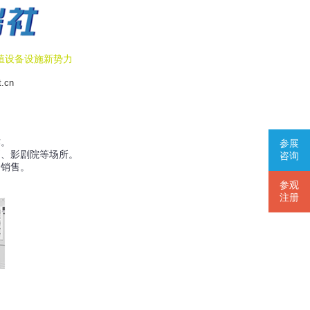
殖设备设施新势力
t.cn
作。
参展
、影剧院等场所。
咨询
销售。
参观
注册