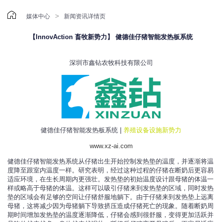

>
媒体中心
新闻资讯详情页
【InnovAction 畜牧新势力】 健德佳仔猪智能发热板系统
深圳市鑫钻农牧科技有限公司
健德佳仔猪智能发热板系统 |
养殖设备设施新势力
www.xz-ai.com
健德佳仔猪智能发热系统从仔猪出生开始控制发热垫的温度，并逐渐将温
度降至跟室内温度一样。研究表明，经过这种过程的仔猪在断奶后更容易
适应环境，在生长周期内更强壮。发热垫的初始温度设计跟母猪的体温一
样或略高于母猪的体温。这样可以吸引仔猪来到发热垫的区域，同时发热
垫的区域会有足够的空间让仔猪舒服地躺下。由于仔猪来到发热垫上远离
母猪，这将减少因为母猪躺下导致挤压造成仔猪死亡的现象。随着断奶周
期时间增加发热垫的温度逐渐降低，仔猪会感到很舒服，变得更加活跃并