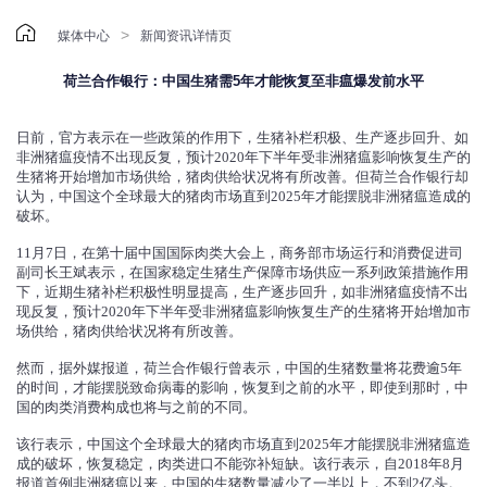

>
媒体中心
新闻资讯详情页
荷兰合作银行：中国生猪需5年才能恢复至非瘟爆发前水平
日前，官方表示在一些政策的作用下，生猪补栏积极、生产逐步回升、如
非洲猪瘟疫情不出现反复，预计2020年下半年受非洲猪瘟影响恢复生产的
生猪将开始增加市场供给，猪肉供给状况将有所改善。但荷兰合作银行却
认为，中国这个全球最大的猪肉市场直到2025年才能摆脱非洲猪瘟造成的
破坏。
11月7日，在第十届中国国际肉类大会上，商务部市场运行和消费促进司
副司长王斌表示，在国家稳定生猪生产保障市场供应一系列政策措施作用
下，近期生猪补栏积极性明显提高，生产逐步回升，如非洲猪瘟疫情不出
现反复，预计2020年下半年受非洲猪瘟影响恢复生产的生猪将开始增加市
场供给，猪肉供给状况将有所改善。
然而，据外媒报道，荷兰合作银行曾表示，中国的生猪数量将花费逾5年
的时间，才能摆脱致命病毒的影响，恢复到之前的水平，即使到那时，中
国的肉类消费构成也将与之前的不同。
该行表示，中国这个全球最大的猪肉市场直到2025年才能摆脱非洲猪瘟造
成的破坏，恢复稳定，肉类进口不能弥补短缺。该行表示，自2018年8月
报道首例非洲猪瘟以来，中国的生猪数量减少了一半以上，不到2亿头。