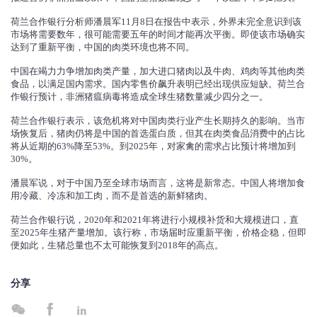
荷兰合作银行分析师潘晨军11月8日在报告中表示，外界未完全意识到该
市场将需要数年，很可能需要五年的时间才能再次平衡。即使该市场确实
达到了重新平衡，中国的肉类环境也将不同。
中国在竭力力争增加肉类产量，加大进口猪肉以及牛肉、鸡肉等其他肉类
食品，以满足国内需求。国内零售价飙升表明已经出现供应短缺。荷兰合
作银行预计，非洲猪瘟病毒将造成全球生猪数量减少四分之一。
荷兰合作银行表示，该危机将对中国肉类行业产生长期持久的影响。当市
场恢复后，猪肉仍将是中国的首选蛋白质，但其在肉类食品消费中的占比
将从近期的63%降至53%。到2025年，对家禽的需求占比预计将增加到
30%。
潘晨军说，对于中国乃至全球市场而言，这将是新常态。中国人将增加食
用冷藏、冷冻和加工肉，而不是首选的新鲜猪肉。
荷兰合作银行说，2020年和2021年将进行小规模补货和大规模进口，直
至2025年生猪产量增加。该行称，市场届时应重新平衡，价格企稳，但即
便如此，生猪总量也不太可能恢复到2018年的高点。
分享


