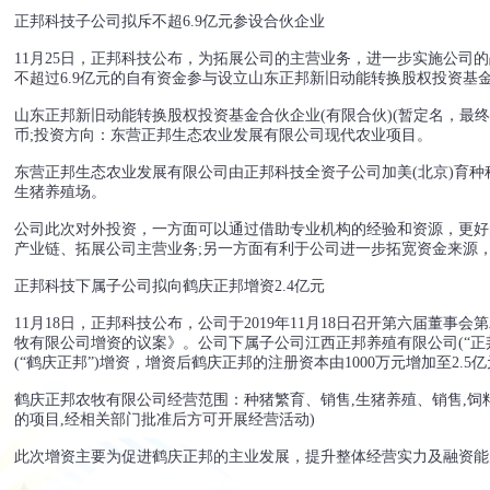
正邦科技子公司拟斥不超6.9亿元参设合伙企业
11月25日，正邦科技公布，为拓展公司的主营业务，进一步实施公司
不超过6.9亿元的自有资金参与设立山东正邦新旧动能转换股权投资基金合
山东正邦新旧动能转换股权投资基金合伙企业(有限合伙)(暂定名，最终
币;投资方向：东营正邦生态农业发展有限公司现代农业项目。
东营正邦生态农业发展有限公司由正邦科技全资子公司加美(北京)育种
生猪养殖场。
公司此次对外投资，一方面可以通过借助专业机构的经验和资源，更好
产业链、拓展公司主营业务;另一方面有利于公司进一步拓宽资金来源
正邦科技下属子公司拟向鹤庆正邦增资2.4亿元
11月18日，正邦科技公布，公司于2019年11月18日召开第六届董
牧有限公司增资的议案》。公司下属子公司江西正邦养殖有限公司(“正邦
(“鹤庆正邦”)增资，增资后鹤庆正邦的注册资本由1000万元增加至2.5
鹤庆正邦农牧有限公司经营范围：种猪繁育、销售,生猪养殖、销售,饲
的项目,经相关部门批准后方可开展经营活动)
此次增资主要为促进鹤庆正邦的主业发展，提升整体经营实力及融资能