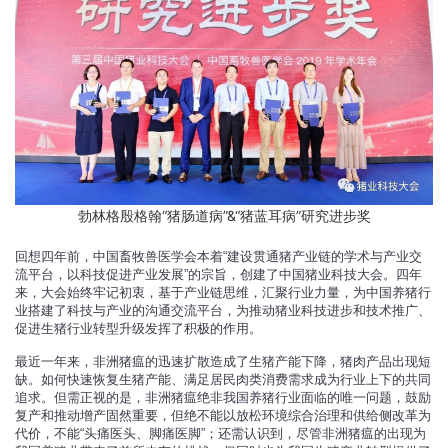
勃林格殷格翰“猪肠道病”&“猪蓝耳病”研究进步奖
回想四年前，中国畜牧兽医学会本着“建设贯通猪产业链的学术与产业交
流平台，以科技促进产业发展”的宗旨，创建了中国猪业科技大会。四年
来，大会始终牢记初衷，基于产业链思维，汇聚行业力量，为中国养猪行
业搭建了科技与产业的沟通交流平台，为推动猪业科技进步和技术推广、
促进生猪行业转型升级发挥了积极的作用。
最近一年来，非洲猪瘟的迅速扩散造成了生猪产能下降，猪肉产品出现短
缺。如何快速恢复生猪产能、满足居民肉类消费需求成为行业上下的共同
追求。但需正视的是，非洲猪瘟绝非我国养猪行业面临的唯一问题，鼓励
复产和推动增产固然重要，但绝不能以放松环境综合治理和供给侧改革为
代价，不能“头痛医头、脚痛医脚”；还需认识到，尽管非洲猪瘟的出现为