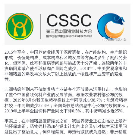
2015年至今，中国养猪业经历了深度调整，在产能结构、生产组织
形式、价值链构成、成本构成和区域发展等方面均发生了剧烈的变
化，但环保、效率和疫病等问题与挑战仍十分严峻，连续两年的非
疫病因素减产使全球猪肉产量随之减少。2018年，中美贸易摩擦和
非洲猪瘟的爆发再次放大了以上挑战的严峻性和产业变革的紧迫
性。
非洲猪瘟的到来不仅给养猪产业链各个环节带来沉重打击，也影响
了整个中国畜牧饲料产业的发展节奏。根据农业农村部公布的数
据，2019年8月份我国生猪存栏较上年同期减少38.7%；能繁母猪存
栏较上年同期减少37.4%；全国畜牧总站信息中心公布的数据显示，
2019年上半年全国饲料产量同比下降0.5%，其中猪料减少近25%。
事实上，在非洲猪瘟疫情爆发之前，我国养猪业正在面临史上最严
的环保难题，药物饲料添加剂退出计划的出台又针对抗生素滥用问
题提出了整治意见，饲料端禁抗、养殖端减抗成为必然；非洲猪瘟