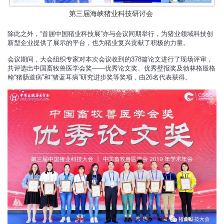
第三届海峡猪业科技研讨会
除此之外，“首届中国猪业科技展”亦与会议同期举行，为猪业领域科技创
新型企业提供了展示的平台，也为猪业复兴贡献了积极的力量。
会议期间，大会组织专家对本次会议收到的378篇论文进行了现场评审，
共评选出中国畜牧兽医学会奖——优秀论文奖、优秀壁报奖及勃林格殷格
翰“猪肠道病”和“猪蓝耳病”研究进步奖等奖项，由26名代表获得。