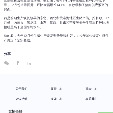
三是生猪出栏量显着增加。据监测，去年8-11月份生猪出栏环比持续下
降，12月份止降回升，环比大幅增长14.1%，有效缓和了猪肉供应紧张的
局面。
四是前期生产恢复较早的东北、西北和黄淮海地区生猪产能开始释放。12
月份，内蒙古、黑龙江、山东、陕西、甘肃和宁夏等省份生猪出栏环比增
幅明显高于全国平均水平。
总的看，去年12月份生猪生产恢复形势继续向好，为今年加快恢复生猪生
产奠定了坚实基础。
分享



关于我们
展商中心
观众中心
会议活动
媒体中心
联系我们
友情链接