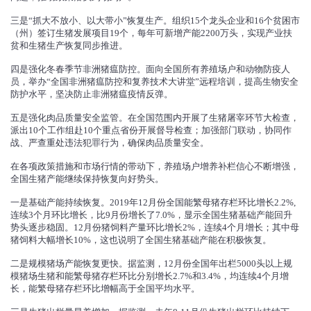
三是“抓大不放小、以大带小”恢复生产。组织15个龙头企业和16个贫困市
（州）签订生猪发展项目19个，每年可新增产能2200万头，实现产业扶
贫和生猪生产恢复同步推进。
四是强化冬春季节非洲猪瘟防控。面向全国所有养殖场户和动物防疫人
员，举办“全国非洲猪瘟防控和复养技术大讲堂”远程培训，提高生物安全
防护水平，坚决防止非洲猪瘟疫情反弹。
五是强化肉品质量安全监管。在全国范围内开展了生猪屠宰环节大检查，
派出10个工作组赴10个重点省份开展督导检查；加强部门联动，协同作
战、严查重处违法犯罪行为，确保肉品质量安全。
在各项政策措施和市场行情的带动下，养殖场户增养补栏信心不断增强，
全国生猪产能继续保持恢复向好势头。
一是基础产能持续恢复。2019年12月份全国能繁母猪存栏环比增长2.2%,
连续3个月环比增长，比9月份增长了7.0%，显示全国生猪基础产能回升
势头逐步稳固。12月份猪饲料产量环比增长2%，连续4个月增长；其中母
猪饲料大幅增长10%，这也说明了全国生猪基础产能在积极恢复。
二是规模猪场产能恢复更快。据监测，12月份全国年出栏5000头以上规
模猪场生猪和能繁母猪存栏环比分别增长2.7%和3.4%，均连续4个月增
长，能繁母猪存栏环比增幅高于全国平均水平。