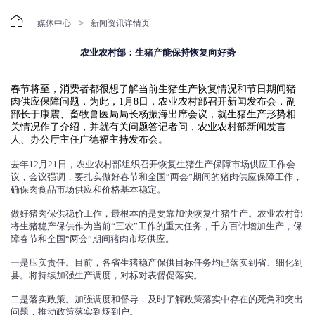

>
媒体中心
新闻资讯详情页
农业农村部：生猪产能保持恢复向好势
春节将至，消费者都很想了解当前生猪生产恢复情况和节日期间猪
肉供应保障问题，为此，1月8日，农业农村部召开新闻发布会，副
部长于康震、畜牧兽医局局长杨振海出席会议，就生猪生产形势相
关情况作了介绍，并就有关问题答记者问，农业农村部新闻发言
人、办公厅主任广德福主持发布会。
去年12月21日，农业农村部组织召开恢复生猪生产保障市场供应工作会
议，会议强调，要扎实做好春节和全国“两会”期间的猪肉供应保障工作，
确保肉食品市场供应和价格基本稳定。
做好猪肉保供稳价工作，最根本的是要靠加快恢复生猪生产。农业农村部
将生猪稳产保供作为当前“三农”工作的重大任务，千方百计增加生产，保
障春节和全国“两会”期间猪肉市场供应。
一是压实责任。目前，各省生猪稳产保供目标任务均已落实到省、细化到
县。将持续加强生产调度，对标对表督促落实。
二是落实政策。加强调度和督导，及时了解政策落实中存在的死角和突出
问题，推动政策落实到场到户。