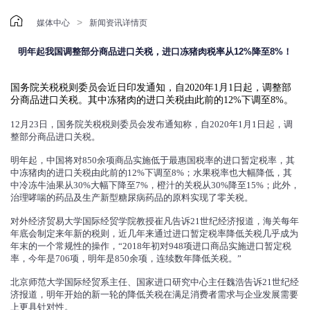

>
媒体中心
新闻资讯详情页
明年起我国调整部分商品进口关税，进口冻猪肉税率从12%降至8%！
国务院关税税则委员会近日印发通知，自2020年1月1日起，调整部
分商品进口关税。其中冻猪肉的进口关税由此前的12%下调至8%。
12月23日，国务院关税税则委员会发布通知称，自2020年1月1日起，调
整部分商品进口关税。
明年起，中国将对850余项商品实施低于最惠国税率的进口暂定税率，其
中冻猪肉的进口关税由此前的12%下调至8%；水果税率也大幅降低，其
中冷冻牛油果从30%大幅下降至7%，橙汁的关税从30%降至15%；此外，
治理哮喘的药品及生产新型糖尿病药品的原料实现了零关税。
对外经济贸易大学国际经贸学院教授崔凡告诉21世纪经济报道，海关每年
年底会制定来年新的税则，近几年来通过进口暂定税率降低关税几乎成为
年末的一个常规性的操作，“2018年初对948项进口商品实施进口暂定税
率，今年是706项，明年是850余项，连续数年降低关税。”
北京师范大学国际经贸系主任、国家进口研究中心主任魏浩告诉21世纪经
济报道，明年开始的新一轮的降低关税在满足消费者需求与企业发展需要
上更具针对性。