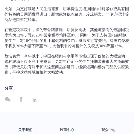
比如，为更好满足人民生活需要，明年将适度增加国内相对紧缺或具有国
外特色的日用消费品进口，新增或降低冻猪肉、冷冻鳄梨、非冷冻橙汁等
商品进口暂定税率。
在暂定税率表中，冻的带骨猪前腿、后腿及肉块，其他冻猪肉的最惠国税
率均为12%，而2020年暂定税率均降至8%；同时，为了支持国内生猪恢
复生产，对10个税目的用于猪饲料的杂粕，继续实行零关税。冷冻鳄梨税
率将从30%大幅下降至7%，大包装非冷冻橙汁的关税从30%降至15%。
魏浩表示，今年以来，中国在猪肉与水果等市场出现了价格的大幅波动，
这种波动不仅不利于消费者，更对生产企业的生产预期带来很大的负面效
应，降低关税有利于扩大这些商品的进口，缓解短期内部分商品的供应紧
张，平抑这些领域价格的大幅波动。
分享



关于我们
展商中心
观众中心