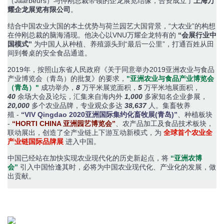
（Jaarbeurs）与仲刚总裁带领的企龙展览结缘，合资成立了
上海万
耀企龙展览有限公司
。
结合中国农业大国的本土优势与荷兰园艺大国背景，“大农业”的构想
在仲刚总裁的脑海涌现。他决心以VNU万耀企龙特有的
“会展行业中
国模式”
为中国人从种植、养殖源头到“最后一公里”，打通百姓从田
间到餐桌的安全食品通道。
2019年，按照山东省人民政府《关于同意举办2019亚洲农业与食品
产业博览会（青岛）的批复》的要求，
"
亚洲农业与食品产业博览会
（青岛）"
成功举办，
8
万平米展览面积，
5
万平米地展面积，
40
余场大会及论坛，汇集来自海内外
1,000
多家知名企业参展，
20,000
多个农业品牌，专业观众多达
38,637
人。集畜牧养
殖 -
“VIV Qingdao 2020亚洲国际集约化畜牧展(青岛)”
、种植板块
-
“HORTI CHINA 亚洲园艺博览会”
、农产品加工及食品技术板块，
联动展出，创造了全产业链上下游互动新模式，为
全球首个农业全
产业链国际品牌展
进入中国。
中国已经站在加快实现农业现代化的历史新起点，将
“亚洲农博
会”
引入中国恰逢其时，必将为中国农业现代化、产业化的发展，做
出贡献。