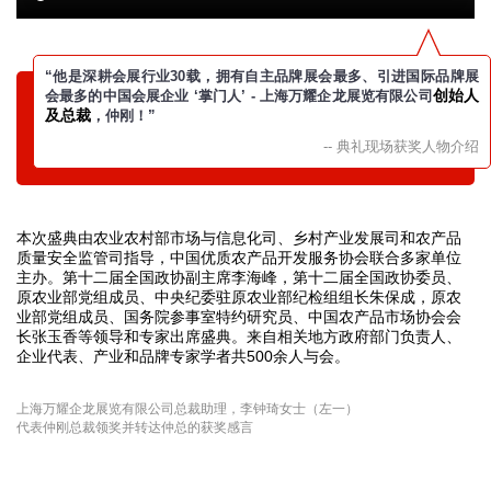
“他是深耕会展行业30载，拥有自主品牌展会最多、引进国际品牌展
创始人
会最多的中国会展企业 ‘掌门人’ - 上海万耀企龙展览有限公司
及总裁
，仲刚！
”
-- 典礼现场获奖人物介绍
本次盛典由农业农村部市场与信息化司、乡村产业发展司和农产品
质量安全监管司指导，中国优质农产品开发服务协会联合多家单位
主办。第十二届全国政协副主席李海峰，第十二届全国政协委员、
原农业部党组成员、中央纪委驻原农业部纪检组组长朱保成，原农
业部党组成员、国务院参事室特约研究员、中国农产品市场协会会
长张玉香等领导和专家出席盛典。来自相关地方政府部门负责人、
企业代表、产业和品牌专家学者共500余人与会。
上海万耀企龙展览有限公司总裁助理，李钟琦女士（左一）
代表仲刚总裁领奖并转达仲总的获奖感言