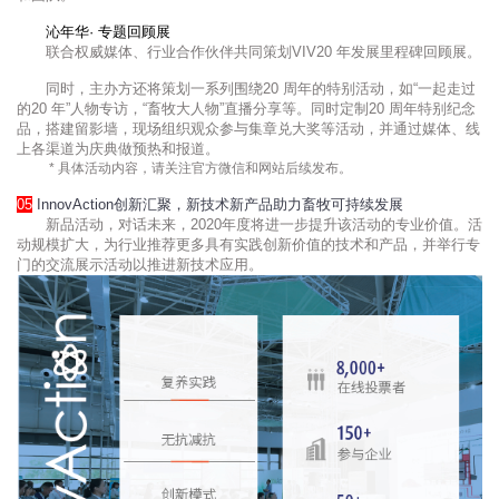
沁年华· 专题回顾展
联合权威媒体、行业合作伙伴共同策划VIV20 年发展里程碑回顾展。
同时，主办方还将策划一系列围绕20 周年的特别活动，如“一起走过
的20 年”人物专访，“畜牧大人物”直播分享等。同时定制20 周年特别纪念
品，搭建留影墙，现场组织观众参与集章兑大奖等活动，并通过媒体、线
上各渠道为庆典做预热和报道。
* 具体活动内容，请关注官方微信和网站后续发布。
05
InnovAction创新汇聚，新技术新产品助力畜牧可持续发展
新品活动，对话未来，2020年度将进一步提升该活动的专业价值。活
动规模扩大，为行业推荐更多具有实践创新价值的技术和产品，并举行专
门的交流展示活动以推进新技术应用。