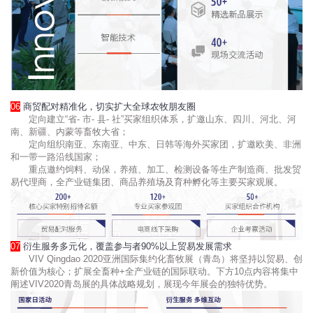
06
商贸配对精准化，切实扩大全球农牧朋友圈
定向建立“省- 市- 县- 社”买家组织体系，扩邀山东、四川、河北、河
南、新疆、内蒙等畜牧大省；
定向组织南亚、东南亚、中东、日韩等海外买家团，扩邀欧美、非洲
和一带一路沿线国家；
重点邀约饲料、动保，养殖、加工、检测设备等生产制造商、批发贸
易代理商，全产业链集团、商品养殖场及育种孵化等主要买家观展。
07
衍生服务多元化，覆盖参与者90%以上贸易发展需求
VIV Qingdao 2020亚洲国际集约化畜牧展（青岛）将坚持以贸易、创
新价值为核心；扩展全畜种+全产业链的国际联动。下方10点内容将集中
阐述VIV2020青岛展的具体战略规划，展现今年展会的独特优势。