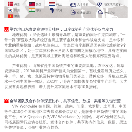
08
举办地山东青岛资源得天独厚，口岸优势和产业优势双向发力
地理优势 ：展会选址山东省青岛市，是重要的国际性港口城市，“一
带一路”新亚欧大陆桥经济走廊主要节点城市和合作战略支点，是华东和
华北的重要枢纽，战略地位突出。 青岛西海岸新区是国务院批准的第9个
国家级新区，处于京津冀和长三角两大都市圈之间核心地带，具有连接南
北的战略优势，是黄河流域主要出海通道和欧亚大陆桥东部重要端点。
产业优势： 山东省是中国畜牧产业的重要聚集地，农业发达，饲草
资源丰富，2019年饲料产量和产值均为全国第一。畜牧业发展历史悠久，
牛、羊、猪、禽、兔以及特种动物养殖门类齐全，品种众多，养殖业发展
水平位列中国第一梯队。2020年，明确了加快恢复畜牧业生产经营、大力
发展畜禽规模养殖、着力提升屠宰流通水平等10条措施。
09
全球团队及合作伙伴深度协作，共享信息、数据、渠道等关键资源
VIV Worldwide 在泰国、荷兰、越南、印度、俄罗斯、土耳其、中国
等全球10余个国家地区举办展览和会议活动，是服务全球畜牧行业的国际
化平台。VIV Qingdao 作为VIV Worldwide 的中国站，与VIV全球团队共
同拓展国际行业协会组织、媒体合作伙伴，共享海内外信息、数据、渠道
等关键资源，引领行业热点趋势。