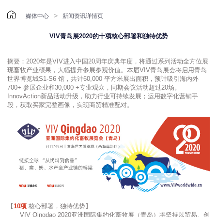

>
媒体中心
新闻资讯详情页
VIV青岛展2020的十项核心部署和独特优势
摘要：2020年是VIV进入中国20周年庆典年度，将通过系列活动全方位展
现畜牧产业硕果，大幅提升参展参观价值。本届VIV青岛展会将启用青岛
世界博览城S1-S6 馆，共计60,000 平方米展出面积，预计吸引海内外
700+ 参展企业和30,000 +专业观众，同期会议活动超过20场。
InnovAction新品活动升级，助力行业可持续发展；运用数字化营销手
段，获取买家完整画像，实现商贸精准配对。
【
10项
核心部署，独
特
优势】
VIV Qingdao 2020亚洲国际集约化畜牧展（青岛）将坚持以贸易、创