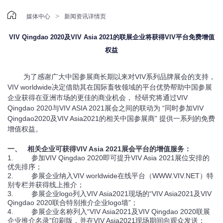

>
媒体中心
新闻资讯详情页
VIV Qingdao 2020及VIV Asia 2021的联展企业将获得VIV平台免费增值
权益
为了感谢广大中国参展商长期以来对
VIV
系列品牌展会的支持，
VIV worldwide
决定借助其在国际畜牧领域的平台优势帮助中国参展
企业获得在亚洲市场的更佳的商业机会，
经研究将通过
VIV
Qingdao 2020
与
VIV ASIA 2021
展会之间的联动为
“
同时参加
VIV
Qingdao2020
及
VIV Asia2021
的相关中国参展商
”
提供一系列的免费
增值权益。
一、 相关企业可获得VIV Asia 2021展会平台的增值服务：
1. 参加VIV Qingdao 2020即可提升VIV Asia 2021展位安排的
优先排序；
2. 参展企业纳入VIV worldwide在线平台（WWW.VIV.NET）特
别专栏并获得线上推介；
3. 参展企业logo列入VIV Asia2021现场的“VIV Asia2021及VIV
Qingdao 2020联合特别推介企业logo墙”；
4. 参展企业名称列入“VIV Asia2021及VIV Qingdao 2020联展
企业推介名录”印刷版，并在VIV Asia2021现场期间向观众发送；