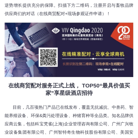
逆势增长提供充分的保障。扫描下方二维码，注册开启与畜牧品牌
供应商们的对话（在线商贸配对+现场参观证件申请）！
在线商贸配对服务正式上线， TOP50“最具价值买
家”享星级酒店招待
目前，几百项热门产品已在线发布，覆盖无抗减抗、中兽药、智
能养殖设备、环保&粪污处理设备、种猪育种等全品类。知名品牌供
应商云集，包括科宝梵雀(上海)企业管理咨询有限公司、广州广兴牧
业设备集团有限公司、广州智特奇生物科技股份有限公司、美国安