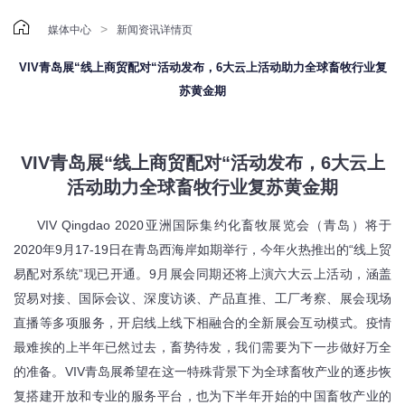

>
媒体中心
新闻资讯详情页
VIV青岛展“线上商贸配对“活动发布，6大云上活动助力全球畜牧行业复
苏黄金期
VIV
青岛展“线上商贸配对“活动发布，6大云上
活动助力全球畜牧行业复苏黄金期
VIV Qingdao 2020亚洲国际集约化畜牧展览会（青岛）将于
2020年9月17-19日在青岛西海岸如期举行，今年火热推出的“线上贸
易配对系统”现已开通。9月展会同期还将上演六大云上活动，涵盖
贸易对接、国际会议、深度访谈、产品直推、工厂考察、展会现场
直播等多项服务，开启线上线下相融合的全新展会互动模式。疫情
最难挨的上半年已然过去，畜势待发，我们需要为下一步做好万全
的准备。VIV青岛展希望在这一特殊背景下为全球畜牧产业的逐步恢
复搭建开放和专业的服务平台，也为下半年开始的中国畜牧产业的