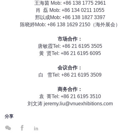
王海茵 Mob: +86 138 1775 2961
肖 磊 Mob: +86 134 0211 1055
邢以成Mob: +86 138 1827 3397
陈晓婷Mob: +86 138 1629 2150（海外展会）
市场合作：
唐敏霞Tel: +86 21 6195 3505
黄 贤Tel: +86 21 6195 6095
会议合作：
白 雪Tel: +86 21 6195 3509
商务合作：
袁 菁Tel: +86 21 6195 3510
刘文涛 jeremy.liu@vnuexhibitions.com
分享


