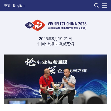

中文
English
2026年8月19-21日
中国•上海世博展览馆