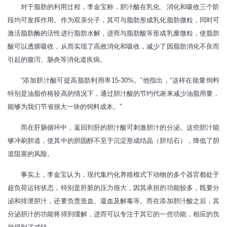
对于脂肪的利用过程，李金宝称，胆汁酸在乳化、消化和吸收三个阶
段均可发挥作用。作为双亲分子，其可与脂肪形成乳化脂肪微粒，同时可
激活脂肪酶的活性进行脂肪水解，进而与脂肪酸等形成乳糜微粒，使脂肪
酸可以透膜吸收，从而实现了高效消化和吸收，减少了因脂肪消化不良而
引起的腹泻、肠炎等消化道疾病。
“添加胆汁酸可提高脂肪利用率15-30%。”他指出，“这样在能量饲料
特别是油脂价格较高的情况下，通过胆汁酸的节约代谢来减少油脂用量，
能够为我们节省很大一块的饲料成本。”
而在肝肠循环中，返回到肝的胆汁酸可刺激胆汁的分泌。这些胆汁能
够冲刷胆道，使其中的胆固醇不至于沉淀形成结晶（胆结石），降低了胆
道阻塞的风险。
事实上，李金宝认为，现代集约化养殖模式下动物的多个器官都处于
超负荷运转状态，特别是肝脏的压力很大，因其承担的功能较多，既要分
泌和排泄胆汁，还要负责造血、凝血及解毒等。而在添加胆汁酸之后，其
分泌胆汁的功能将得到缓解，进而可以专注于其它的一些功能，相应的负