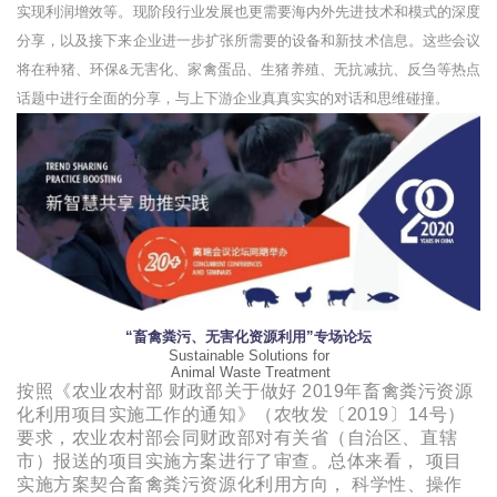
实现利润增效等。现阶段行业发展也更需要海内外先进技术和模式的深度
分享，以及接下来企业进一步扩张所需要的设备和新技术信息。这些会议
将在种猪、环保&无害化、家禽蛋品、生猪养殖、无抗减抗、反刍等热点
话题中进行全面的分享，与上下游企业真真实实的对话和思维碰撞。
“畜禽粪污、无害化资源利用”
专场论坛
Sustainable Solutions for
Animal Waste Treatment
按照《农业农村部 财政部关于做好 2019年畜禽粪污资源
化利用项目实施工作的通知》（农牧发〔2019〕14号）
要求，农业农村部会同财政部对有关省（自治区、直辖
市）报送的项目实施方案进行了审查。总体来看， 项目
实施方案契合畜禽粪污资源化利用方向， 科学性、操作