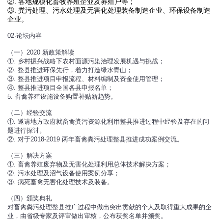
②. 各地规模化畜牧养殖企业及养殖户等；
③. 粪污处理、污水处理及无害化处理装备制造企业、环保设备制造
企业。
02·论坛内容
（一）2020 新政策解读
①. 乡村振兴战略下农村面源污染治理发展机遇与挑战；
②. 整县推进环保先行，着力打造绿水青山；
③. 整县推进项目申报流程、材料编制及资金使用管理；
④. 整县推进项目全国各县申报名单；
5. 畜禽养殖设施设备购置补贴新趋势。
（二）经验交流
①. 邀请地方政府就畜禽粪污资源化利用整县推进过程中经验及存在的问
题进行探讨。
②. 对于2018-2019 两年畜禽粪污处理整县推进成功案例交流。
（三）解决方案
①. 畜禽养殖废弃物及无害化处理利用总体技术解决方案；
②. 污水处理及沼气设备使用案例分享；
③. 病死畜禽无害化处理技术及装备。
（四）颁奖典礼
对畜禽粪污处理整县推广过程中做出突出贡献的个人及取得重大成果的企
业，由省级专家及评审做出审核，公布获奖名单并颁奖。