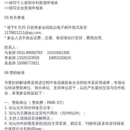
>>填写个人发明专利奖项申报表
>>填写企业奖项申报表
03·有关事项
* 请于8 月25 日前将参会回执以电子邮件形式发至
1179821211@qq.com。
* 参会人员不收会议费，交通、食宿请自行安排，费用自理。
联系人：
马老师 0531-89000783 15315561308
李老师 13325103559 19853150624
袁老师 15098772821
04·赞助标准
为更好的解读整县推进过程中各设施装备企业的技术及应用成果，专场论
坛特设赞助单位、协办单位、支持单位若干，以此产生最佳交流与合作机
会，各项参会权益如下：
一、赞助单位（ 赞助费：RMB 3万）
1. 论坛当天30分钟发言分享；
2. 论坛当天播放企业宣传片两次（3分钟以内）；
3. 主持人现场语音讲解两次；
4. 论坛对外的视觉系统(包括主背景屏、易拉宝、刊物等)及多轮宣传报道
中体现企业名称或logo；