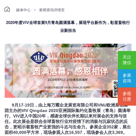

>
媒体中心
新闻资讯详情页
2020年度VIV全球首展9月青岛圆满落幕，展现平台新作为，彰显畜牧行
业新担当
关注
微信
参展
咨询
参观
注册
9月17-19日，由上海万耀企龙展览有限公司和VNU欧洲展览集
团主办的VIV Qingdao 2020亚洲国际集约化畜牧展（青岛）圆满举
行。VIV进入中国20年，感谢全球伙伴长期以来对展会的支持与信
任。此次展会是联合全球畜牧行业对疫情下的消极与沉寂状态的反
击，更昭示着畜牧产业更强的斗志与生命力。参展企业352家，展出
面积40,000平方米，现场参观人次16,557，现场参会人次3,369。