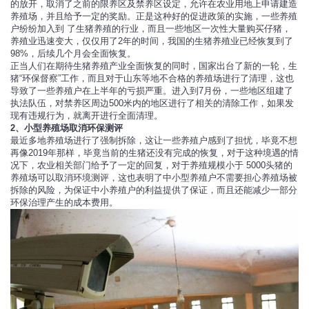
的放开，取消了之前的限养区及禁养区设定，允许在农业用地上申请建造
养殖场，并且给予一定的奖励。正是这种好的促进政策的实施，一些养殖
户纷纷加入到 了生猪养殖的行业，而且一些地区一次性大量购买仔猪，
养殖业迅速变大，仅仅用了2年的时间，我国的生猪养殖业已经恢复到了
98%，后续几个月会全面恢复。
正当人们在期待生猪养殖产业全面恢复的同时，国家出台了新的一轮，生
猪“环保督察”工作，而且对于山东等地不合格的养殖场进行了清理，这也
导致了一些养殖户在上半年的亏损严重。进入到7月份，一些地区组建了
执法队伍，对禁养区周边500米内的地区进行了相关的清除工作，如果发
现有违规行为，就离开进行全面清理。
2、小型养殖场取消环保测评
最近多地养殖场进行了强制拆除，这让一些养殖户感到了担忧，毕竟不想
再像2019年那样，毕竟当前的生猪还没有完成的恢复，对于这种境遇的情
况下，农业相关部门给予了一定的回复，对于养殖规模小于 5000头猪的
养殖场可以取消环境测评，这也表明了中小型养殖户不需要担心养殖场被
拆除的风险，为保证中小养殖户的利益提供了保证，而且还能减少一部分
环保治理产生的成本费用。