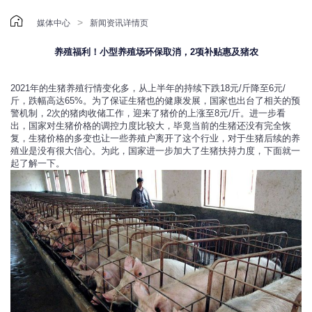

>
媒体中心
新闻资讯详情页
养殖福利！小型养殖场环保取消，2项补贴惠及猪农
2021年的生猪养殖行情变化多，从上半年的持续下跌18元/斤降至6元/
斤，跌幅高达65%。为了保证生猪也的健康发展，国家也出台了相关的预
警机制，2次的猪肉收储工作，迎来了猪价的上涨至8元/斤。进一步看
出，国家对生猪价格的调控力度比较大，毕竟当前的生猪还没有完全恢
复，生猪价格的多变也让一些养殖户离开了这个行业，对于生猪后续的养
殖业是没有很大信心。为此，国家进一步加大了生猪扶持力度，下面就一
起了解一下。