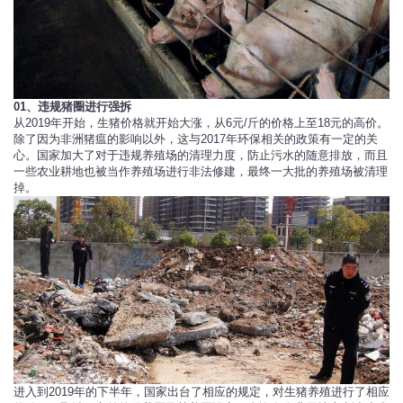
01、违规猪圈进行强拆
从2019年开始，生猪价格就开始大涨，从6元/斤的价格上至18元的高价。
除了因为非洲猪瘟的影响以外，这与2017年环保相关的政策有一定的关
心。国家加大了对于违规养殖场的清理力度，防止污水的随意排放，而且
一些农业耕地也被当作养殖场进行非法修建，最终一大批的养殖场被清理
掉。
进入到2019年的下半年，国家出台了相应的规定，对生猪养殖进行了相应