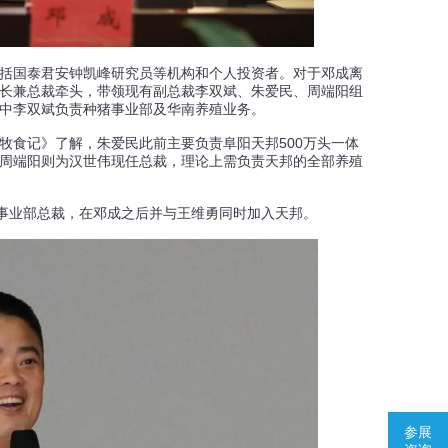
括国泰君安钟凯峰研究员等机构和个人投资者。对于邓成离
长兼总裁牵头，带领现有副总裁李双斌、朱爱民、周端阳组
中李双斌负责种猪事业部及华南养殖业务。
牧食记》了解，朱爱民此前主要负责阜阳天邦500万头一体
周端阳则为汉世伟现任总裁，理论上需负责天邦的全部养殖
猪事业部总裁，在邓成之后并与王维勇同时加入天邦。
参展