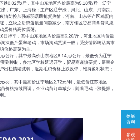
跌0.02元/斤，其中山东地区均价最高为5.18元/斤，辽宁
北京涨，广东、上海稳；主产区辽宁涨，河北、山东、河南跌。
疫情防控加强减弱居民抢货热情，河南、山东等产区鸡蛋内
涨，立秋之后鸡蛋质量问题减少，南方销区贸易商拿货意愿
鸡蛋价格高位震荡。
6日持平，其中山东地区均价最高6.20/斤，河北地区均价最
选择淘汰低产蛋率老鸡，市场淘鸡货源一般；受疫情影响活禽市
鸡价格震荡为主。
11元/公斤，其中最高价山东地区8.14元/公斤，最低价为辽宁
消费受到抑制，多地区学校延迟开学，贸易商谨慎要货，屠宰企
户出栏情绪减弱，近期毛鸡价格止跌反弹，维持盈利状态；
2元/羽，其中最高价辽宁地区2.72元/羽，最低价江苏地区
，鸡苗价格持续回调，企业鸡苗订单减少；随着毛鸡上涨提振，
/羽。
参展
咨询
参观