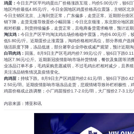
鸡蛋：
今日主产区平均鸡蛋出厂价格涨跌互现，均价5.00元/斤，较6日下
地区均价最低4.85元/斤。今日全国地区鸡蛋价格高位震荡，主销区
今日主销区北京、上海到货正常，广东偏多，走货正常。近期部分疫区
销下降，走货见慢导致蛋价小幅回落；今日北京领涨，东北部分地区跟
相对积极，到货持续偏多，走货正常，且电商备货需求略增，预计近期
淘汰鸡：
今日主产区平均淘汰鸡出场价格稳中震荡，均价6.00元/斤，较
低5.80元/斤。近期蛋价止涨震荡，淘鸡价格相对高位，部分养殖户
场活跃度下降，冻品低迷，部分屠宰企业停收或减产观望，预计近期淘
白羽肉鸡：
回落。8月9日主产区毛鸡均价7.99元/公斤，较6日下跌0.
地区7.96元/公斤。近期新冠疫情影响市场补货情绪，餐饮及集团等
业冻品订单不多，毛鸡采购意愿减弱，不过毛鸡出栏相对减少，且养殖
关注冻品销售情况及疫情变化。
肉鸡苗：
持续下跌。8月9日主产区鸡苗均价2.61元/羽，较6日下跌0.4
2.50元/羽。近期疫情影响市场冻品走货，悲观情绪导致补栏积极性
鸡苗价格或止跌调整；小厂鸡苗报价1.7-2.0元/羽，大厂报价2.7-3.1元
内容来源：博亚和讯