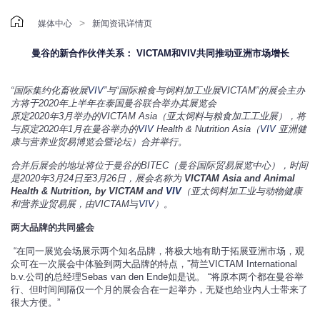

>
媒体中心
新闻资讯详情页
曼谷的新合作伙伴关系： VICTAM和VIV共同推动亚洲市场增长
“国际集约化畜牧展
VIV
”与“国际粮食与饲料加工业展
VICTAM
”的展会主办
方将于
2020
年上半年在泰国曼谷联合举办其展览会
原定
2020
年
3
月举办的
VICTAM Asia
（亚太饲料与粮食加工工业展），将
与原定
2020
年
1
月在曼谷举办的
VIV
Health & Nutrition Asia
（
VIV
亚洲健
康与营养业贸易博览会暨论坛）合并举行。
合并后展会的地址将位于曼谷的
BITEC
（曼谷国际贸易展览中心），时间
是
2020
年
3
月
24
日至
3
月
26
日，展会名称为
VICTAM Asia and Animal
Health & Nutrition, by VICTAM and
VIV
（亚太饲料加工业与动物健康
和营养业贸易展，由
VICTAM
与
VIV
）。
两大品牌的共同盛会
“在同一展览会场展示两个知名品牌，将极大地有助于拓展亚洲市场，观
众可在一次展会中体验到两大品牌的特点，”荷兰VICTAM International
b.v.公司的总经理Sebas van den Ende如是说。 “将原本两个都在曼谷举
行、但时间间隔仅一个月的展会合在一起举办，无疑也给业内人士带来了
很大方便。”