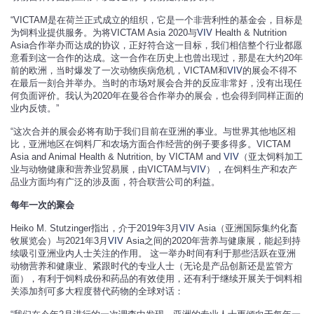
“VICTAM是在荷兰正式成立的组织，它是一个非营利性的基金会，目标是
为饲料业提供服务。为将VICTAM Asia 2020与
VIV
Health & Nutrition
Asia合作举办而达成的协议，正好符合这一目标，我们相信整个行业都愿
意看到这一合作的达成。这一合作在历史上也曾出现过，那是在大约20年
前的欧洲，当时爆发了一次动物疾病危机，VICTAM和
VIV
的展会不得不
在最后一刻合并举办。当时的市场对展会合并的反应非常好，没有出现任
何负面评价。我认为2020年在曼谷合作举办的展会，也会得到同样正面的
业内反馈。”
“这次合并的展会必将有助于我们目前在亚洲的事业。与世界其他地区相
比，亚洲地区在饲料厂和农场方面合作经营的例子要多得多。VICTAM
Asia and Animal Health & Nutrition, by VICTAM and
VIV
（亚太饲料加工
业与动物健康和营养业贸易展，由VICTAM与
VIV
），在饲料生产和农产
品业方面均有广泛的涉及面，符合联营公司的利益。
每年一次的聚会
Heiko M. Stutzinger指出，介于2019年3月
VIV
Asia（亚洲国际集约化畜
牧展览会）与2021年3月
VIV
Asia之间的2020年营养与健康展，能起到持
续吸引亚洲业内人士关注的作用。 这一举办时间有利于那些活跃在亚洲
动物营养和健康业、紧跟时代的专业人士（无论是产品创新还是监管方
面），有利于饲料成份和药品的有效使用，还有利于继续开展关于饲料相
关添加剂可多大程度替代药物的全球对话：