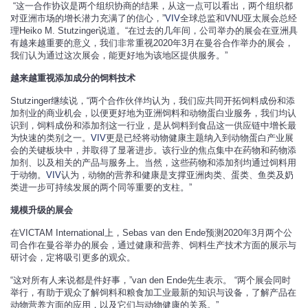
“这一合作协议是两个组织协商的结果，从这一点可以看出，两个组织都
对亚洲市场的增长潜力充满了的信心，”
VIV
全球总监和VNU亚太展会总经
理Heiko M. Stutzinger说道。“在过去的几年间，公司举办的展会在亚洲具
有越来越重要的意义，我们非常重视2020年3月在曼谷合作举办的展会，
我们认为通过这次展会，能更好地为该地区提供服务。”
越来越重视添加成分的饲料技术
Stutzinger继续说，“两个合作伙伴均认为，我们应共同开拓饲料成份和添
加剂业的商业机会，以便更好地为亚洲饲料和动物蛋白业服务，我们均认
识到，饲料成份和添加剂这一行业，是从饲料到食品这一供应链中增长最
为快速的类别之一。
VIV
更是已经将动物健康主题纳入到动物蛋白产业展
会的关键板块中，并取得了显著进步。该行业的焦点集中在药物和药物添
加剂、以及相关的产品与服务上。当然，这些药物和添加剂均通过饲料用
于动物。
VIV
认为，动物的营养和健康是支撑亚洲肉类、蛋类、鱼类及奶
类进一步可持续发展的两个同等重要的支柱。”
规模升级的展会
在VICTAM International上，Sebas van den Ende预测2020年3月两个公
司合作在曼谷举办的展会，通过健康和营养、饲料生产技术方面的展示与
研讨会，定将吸引更多的观众。
“这对所有人来说都是件好事，”van den Ende先生表示。 “两个展会同时
举行，有助于观众了解饲料和粮食加工业最新的知识与设备，了解产品在
动物营养方面的应用，以及它们与动物健康的关系。”