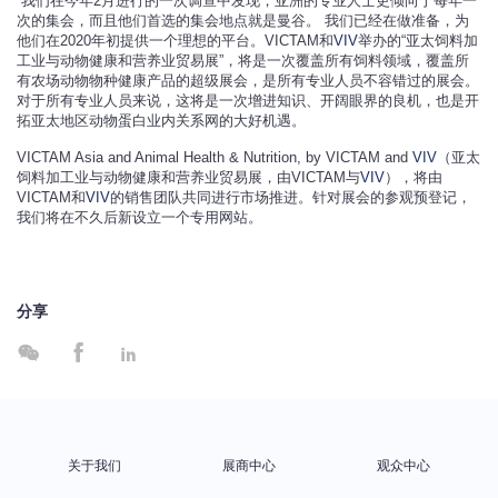
“我们在今年2月进行的一次调查中发现，亚洲的专业人士更倾向于每年一
次的集会，而且他们首选的集会地点就是曼谷。 我们已经在做准备，为
他们在2020年初提供一个理想的平台。VICTAM和
VIV
举办的“亚太饲料加
工业与动物健康和营养业贸易展”，将是一次覆盖所有饲料领域，覆盖所
有农场动物物种健康产品的超级展会，是所有专业人员不容错过的展会。
对于所有专业人员来说，这将是一次增进知识、开阔眼界的良机，也是开
拓亚太地区动物蛋白业内关系网的大好机遇。
VICTAM Asia and Animal Health & Nutrition, by VICTAM and
VIV
（亚太
饲料加工业与动物健康和营养业贸易展，由VICTAM与
VIV
），将由
VICTAM和
VIV
的销售团队共同进行市场推进。针对展会的参观预登记，
我们将在不久后新设立一个专用网站。
分享



关于我们
展商中心
观众中心