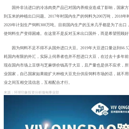
国外非法进口的冷冻肉类产品已对国内养殖业造成了影响，国家方面
到玉米的种植出口问题。2017年时国内生产的饲料为200万吨，2018年
2020年计划生产饲料300万吨。目前国内生产的玉米几乎都是为了出
使饲料生产变得困难。在这里不是反对玉米出口国外，而是希望照顾好
因为饲料不足不得不从国外进口大豆。2019年大豆进口量达到66.5
耗国内有限的外汇，实际上伺养者也并不想进口大豆，在过去十多年前
现在国内市场上豆饼与芝麻饼价钱高于大豆，且产量也是供不应求，所
业国家，自己国家如果能扩大种植大豆充分供应饲料市场的话，就不用
业之间互相交流信息，互相配合才行。
来源：环球印象投资分析缅甸事业部