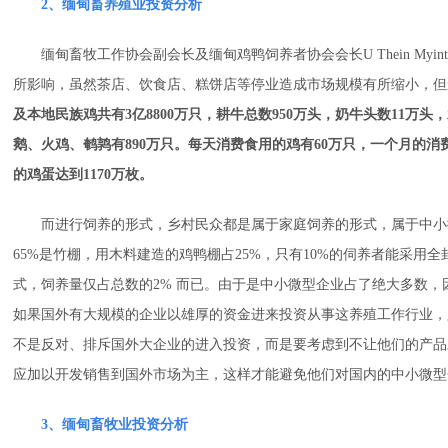
2、缅甸畜养殖业投资分析
缅甸畜牧工作协会副会长及缅甸鸡鸭饲养者协会会长U Thein My
所影响，虽然茶店、饮食店、糕饼店等停业造成市场规模有所缩小，但
及本地民族鸡共有3亿8800万只，耕牛总数950万头，奶牛头数11万头，
鹅、火鸡、鹌鹑有890万只。每天消费食用的鸡有60万只，一个月的消费
的鸡蛋达到1170万枚。
而进行饲养的形式，乡村民众都是属于家庭饲养的形式，属于中小微型
65%是竹棚，用木料建造的鸡鸭棚占25%，只有10%的伺养者能采用
式，饲养量仅占总数的2% 而已。由于是中小微型企业占了绝大多数
如果国外有大规模的企业以雄厚的资金进来投资从事这养殖工作行业，
不是反对、排斥国外大企业的进入投资，而是要考虑到不让他们的产品
应加以开发销售到国外市场为主，这样才能避免他们对国内的中小微型
3、缅甸畜牧业投资分析