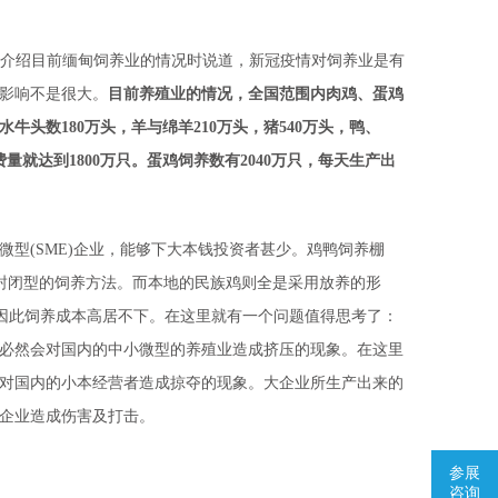
int介绍目前缅甸饲养业的情况时说道，新冠疫情对饲养业是有
影响不是很大。
目前养殖业的情况，全国范围内肉鸡、蛋鸡
水牛头数180万头，羊与绵羊210万头，猪540万头，鸭、
量就达到1800万只。蛋鸡饲养数有2040万只，每天生产出
(SME)企业，能够下大本钱投资者甚少。鸡鸭饲养棚
全封闭型的饲养方法。而本地的民族鸡则全是采用放养的形
，因此饲养成本高居不下。在这里就有一个问题值得思考了：
必然会对国内的中小微型的养殖业造成挤压的现象。在这里
对国内的小本经营者造成掠夺的现象。大企业所生产出来的
企业造成伤害及打击。
参展
咨询