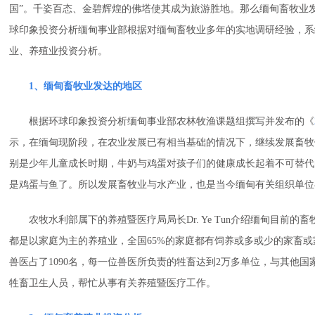
国”。千姿百态、金碧辉煌的佛塔使其成为旅游胜地。那么缅甸畜牧业
球印象投资分析缅甸事业部根据对缅甸畜牧业多年的实地调研经验，系
业、养殖业投资分析。
1、缅甸畜牧业发达的地区
根据环球印象投资分析缅甸事业部农林牧渔课题组撰写并发布的《
示，在缅甸现阶段，在农业发展已有相当基础的情况下，继续发展畜牧
别是少年儿童成长时期，牛奶与鸡蛋对孩子们的健康成长起着不可替代
是鸡蛋与鱼了。所以发展畜牧业与水产业，也是当今缅甸有关组织单位
农牧水利部属下的养殖暨医疗局局长Dr. Ye Tun介绍缅甸目前的
都是以家庭为主的养殖业，全国65%的家庭都有饲养或多或少的家畜或
兽医占了1090名，每一位兽医所负责的牲畜达到2万多单位，与其他
牲畜卫生人员，帮忙从事有关养殖暨医疗工作。