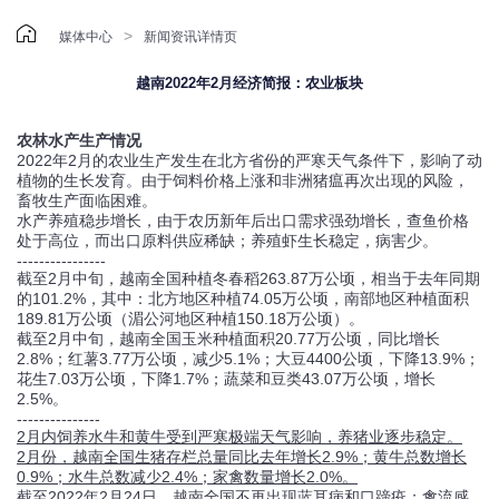

>
媒体中心
新闻资讯详情页
越南2022年2月经济简报：农业板块
农林水产生产情况
2022年2月的农业生产发生在北方省份的严寒天气条件下，影响了动
植物的生长发育。由于饲料价格上涨和非洲猪瘟再次出现的风险，
畜牧生产面临困难。
水产养殖稳步增长，由于农历新年后出口需求强劲增长，查鱼价格
处于高位，而出口原料供应稀缺；养殖虾生长稳定，病害少。
----------------
截至2月中旬，越南全国种植冬春稻263.87万公顷，相当于去年同期
的101.2%，其中：北方地区种植74.05万公顷，南部地区种植面积
189.81万公顷（湄公河地区种植150.18万公顷）。
截至2月中旬，越南全国玉米种植面积20.77万公顷，同比增长
2.8%；红薯3.77万公顷，减少5.1%；大豆4400公顷，下降13.9%；
花生7.03万公顷，下降1.7%；蔬菜和豆类43.07万公顷，增长
2.5%。
---------------
2月内饲养水牛和黄牛受到严寒极端天气影响，养猪业逐步稳定。
2月份，越南全国生猪存栏总量同比去年增长2.9%；黄牛总数增长
0.9%；水牛总数减少2.4%；家禽数量增长2.0%。
截至2022年2月24日，越南全国不再出现蓝耳病和口蹄疫；禽流感