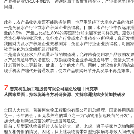
产养殖企业CR10不到2%，远远落后于畜禽养殖企业，产业整体呈
问题。
此外，农产品收购发票不能跨省使用，也严重阻碍了大宗水产品的流通
一是免征水产行业或水产养殖企业所得税。目前，水产行业中仅远洋
量的3.5%，产量占比超过80%的养殖部分却未能享受同样政策。建
营造公平的税收环境，免征水产行业或水产养殖企业所得税，真正发
我国财力及水产养殖企业规模测算，免征水产行业企业所得税，对国
社等转化为企业组织进行经营。
二是建议免征水产品流通环节的增值税，允许跨省使用农产品收购发
水产品流通环节的增值税，鼓励规模化企业参与流通环节，促进大宗
让老百姓吃上更新鲜、健康、安全的水产品。同时，建议简化和明确
现手机客户端代开普通发票，使农产品收购环节开具发票不再是难事。
7
普莱柯生物工程股份有限公司副总经理丨
田克恭
从国家层面，持续统筹各方科研资源、支持非洲猪瘟疫苗加快研发
全国人大代表、普莱柯生物工程股份有限公司副总经理、国家兽用药
之一。今年两会，田克恭关注的重点之一为“动物用新冠疫苗的开发”
加快动物用新冠疫苗的审批进度等建议。
目前，新型冠状病毒通过人传染给犬、猫、老虎、狮子等家养宠物和
貂互相传播的情况。因此，从上述动物携带新型冠状病毒导致人间传