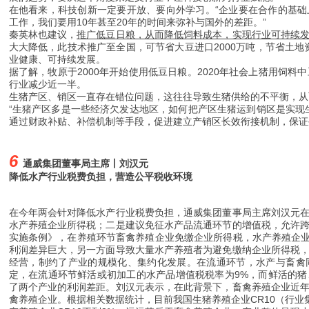
在他看来，科技创新一定要开放、要向外学习。“企业要在合作的基
工作，我们要用10年甚至20年的时间来弥补与国外的差距。”
秦英林也建议，
推广低豆日粮，从而降低饲料成本，实现行业可持续
大大降低，此技术推广至全国，可节省大豆进口2000万吨，节省土地
业健康、可持续发展。
据了解，牧原于2000年开始使用低豆日粮。2020年社会上猪用饲料中
行业减少近一半。
生猪产区、销区一直存在错位问题，这往往导致生猪供给的不平衡，从
“生猪产区多是一些经济欠发达地区，如何把产区生猪运到销区是实现
通过财政补贴、补偿机制等手段，促进建立产销区长效衔接机制，保证
6
通威集团董事局主席丨刘汉元
降低水产行业税费负担，营造公平税收环境
在今年两会针对降低水产行业税费负担，通威集团董事局主席刘汉元
水产养殖企业所得税；二是建议免征水产品流通环节的增值税，允许
实施条例》，在养殖环节畜禽养殖企业免缴企业所得税，水产养殖企业
利润差异巨大，另一方面导致大量水产养殖者为避免缴纳企业所得税
经营，制约了产业的规模化、集约化发展。在流通环节，水产与畜禽
定，在流通环节鲜活或初加工的水产品增值税税率为9%，而鲜活的
了两个产业的利润差距。
刘汉元表示，在此背景下，畜禽养殖企业近
禽养殖企业。根据相关数据统计，目前我国生猪养殖企业CR10（行业集中