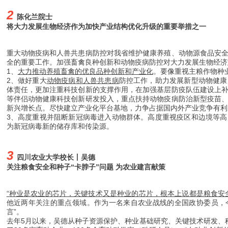
2
陈化兰院士
将大力发展生物经济作为加快产业结构优化升级的重要举措之一
重大动物疫病和人兽共患病防控对我省维护健康养殖、动物源食品安
全的重要工作。加强畜禽良种创新和动物疫病防控对大力发展生物经济
1、
大力推动养殖畜禽的优良品种创新和产业化
。要像重视主粮作物种
2、做好重大
动物疫病和人兽共患病
防控工作，助力发展新型动物健康
体责任，更加注重科技创新的支撑作用，在加强基层防疫队伍建设上
等伴侣动物健康科技创新研发投入，重点扶持动物疫病防治新型疫苗
新兴增长点。尽快建立产业化平台基地，力争占据国内外产业竞争有利
3、高度重视并阻断新冠病毒进入动物群体。高度重视疫区和边境等
为新冠病毒新的储存库和传染源。
3
四川农业大学校长丨吴德
关注粮食安全和种子“卡脖子”问题 为农业建言献策
“种业是农业的芯片，关键技术又是种业的芯片，根本上说都是粮食安
他近两年关注的重点领域。作为一名来自农业战线的全国政协委员，
言”。
去年5月以来，吴德从种子资源保护、种业基础研究、关键技术研发、