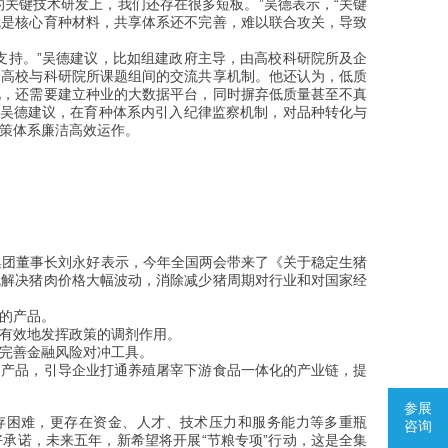
的关键技术研发上，我们还存在很多短板。”吴德表示，“关键
就是核心育种材料，共享体系还不完善，难以联合攻关，导致
支持。”吴德建议，比如组建政府主导，由高校科研院所及企
建高校与科研院所课题组间的交流共享机制。他还认为，低质
此，还需要建立种业的大数据平台，同时摒弃低质量甚至不真
”吴德建议，在育种体系内引入纪律监察机制，对品种转化与
策体系廉洁高效运作。
集团董事长刘永好表示，今年全国两会带来了《关于稳定生猪
就解决猪肉价格大幅波动，消除减少猪周期对行业和对国家经
的产品。
有效地发挥政策的调剂作用。
完善金融风险对冲工具。
奶产品，引导企业打通养殖屠宰下游食品一体化的产业链，提
参展
存困难，更存在资金、人才、技术压力和服务能力等多重瓶
咨询
承诺，未来五年，新希望将开展“节粮专项”行动，这是全集