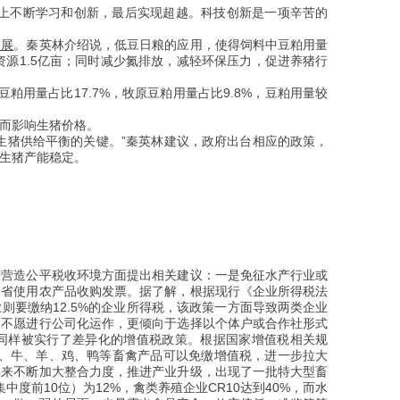
础上不断学习和创新，最后实现超越。科技创新是一项辛苦的
发展
。秦英林介绍说，低豆日粮的应用，使得饲料中豆粕用量
资源1.5亿亩；同时减少氮排放，减轻环保压力，促进养猪行
豆粕用量占比17.7%，牧原豆粕用量占比9.8%，豆粕用量较
而影响生猪价格。
生猪供给平衡的关键。”秦英林建议，政府出台相应的政策，
生猪产能稳定。
在营造公平税收环境方面提出相关建议：一是免征水产行业或
跨省使用农产品收购发票。
据了解，根据现行《企业所得税法
则要缴纳12.5%的企业所得税，该政策一方面导致两类企业
，不愿进行公司化运作，更倾向于选择以个体户或合作社形式
同样被实行了差异化的增值税政策。根据国家增值税相关规
猪、牛、羊、鸡、鸭等畜禽产品可以免缴增值税，进一步拉大
年来不断加大整合力度，推进产业升级，出现了一批特大型畜
度前10位）为12%，禽类养殖企业CR10达到40%，而水