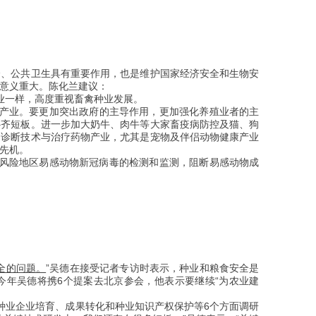
全、公共卫生具有重要作用，也是维护国家经济安全和生物安
意义重大。陈化兰建议：
业一样，高度重视畜禽种业发展。
产业。要更加突出政府的主导作用，更加强化养殖业者的主
补齐短板。进一步加大奶牛、肉牛等大家畜疫病防控及猫、狗
、诊断技术与治疗药物产业，尤其是宠物及伴侣动物健康产业
先机。
高风险地区易感动物新冠病毒的检测和监测，阻断易感动物成
全的问题。
”吴德在接受记者专访时表示，种业和粮食安全是
今年吴德将携6个提案去北京参会，他表示要继续“为农业建
种业企业培育、成果转化和种业知识产权保护等6个方面调研