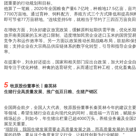
团重要的行动规划和目标。
他算了一笔账，2020年全国粮食产量6.7亿吨，种粮地17.5亿亩，亩均
7700万亩地。通过育种、饲料配方、养殖方式三个方式降低和提高
即可节省77万亩耕地。“连续坚持5年，就相当于节约了三四百万亩良田
在增收方面，刘永好建议放宽政策，缓解原料短期供需平衡，优化长
放开南美国家的玉米进口限制、适度增加民营企业进口玉米的国营贸
竞争力和运作效率等。另一方面以政策推动长期战略布局，鼓励和保
能；支持企业在大宗商品供应链体系的数字化转型，引导和指导企业
率。
在提案中，刘永好还提出，国家和相关部门应出台政策，加大对企业
期专注于优化种猪、种禽的选育研究，从而通过育种工程，优化畜禽品
5
牧原股份董事长丨秦英林
生猪行业高质量发展、推广低豆日粮、生猪产销区
全国两会前夕，全国人大代表、牧原股份董事长秦英林今年的建议主
等领域，希望生猪行业在走向现代化的同时，能造福一方百姓，赋能乡
殖场起步，到如今，年生猪出栏量已超4000万头，养殖业务遍及全国2
展至关重要。
“
现阶段，我国生猪发展需要走高质量发展之路，而高质量发展的关键
展的趋势，要从这个角度来定义行业，让科技创新为行业赋能。”