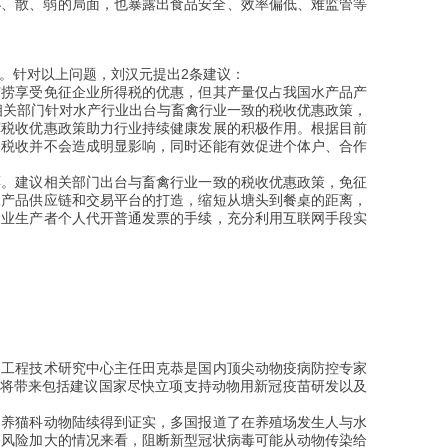
现小、散、弱的局面，也暴露出食品安全、效率偏低、难监管等
。针对以上问题，刘汉元提出2条建议：
捕捞享受免征企业所得税的优惠，但其产量仅占我国水产品产
议相关部门针对水产行业出台与畜禽行业一致的税收优惠政策，
挥税收优惠政策助力行业持续健康发展的积极作用。根据目前
家税收并不会造成明显影响，同时还能有效促进个体户、合作
票。建议相关部门出台与畜禽行业一致的税收优惠政策，免征
水产品供应链和交易平台的打造，缩短从塘头到餐桌的距离，
农业生产者个人代开普通发票的手续，充分利用互联网手段实
品工程技术研究中心主任田克恭是国内顶尖动物疫病防控专家
，将带来包括建议国家尽快立项支持动物用新冠疫苗研发以及
圈养猫科动物陆续得到证实，多国报道了在养殖场发生人与水
播风险加大的情况来看，阻断新型冠状病毒可能从动物传染给