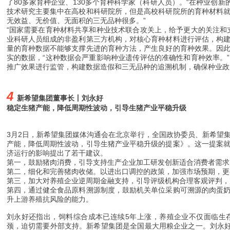
了80多家育种企业、130多个育种科学家（科研人员）。“在种业创新
技术研究主要集中在高校和科研院所，但是高校科研院所的育种材料
无效益、无价值、无面积的三无品种很多。”
“国家需要在育种材料共享和种业技术联合攻关上，给予更大的关注和
业科研人员组成的非盈利第三方机构，对核心育种材料进行评估，构
量的育种数据不能够支撑先进的育种方法，产生良好的育种效果。因
实的数据，“这种数据会严重影响种业遗传评估的准确性和育种效率。
推广效果进行监管，构建数据造假和三无品种的追溯机制，确保种业政
4
新希望集团董事长丨刘永好
稳定生猪产能，降低周期性波动，引导生猪产业平稳升级
3月2日，新希望集团媒体沟通会在北京举行，全国政协委员、新希望
产能，降低周期性波动，引导生猪产业平稳升级的提案》。这一提案
济运行的影响提出了若干建议。
第一，鼓励猪肉消费，引导支持生产企业加工研发创新适合消费者需求
第二，细化和完善猪肉收储。以进出口调控的政策，加强市场预期，更
第三，加大对养殖企业逆周期金融支持，引导评级机构合理客观评判，
第四，通过健全食品原料溯源制度，鼓励机关单位采购可溯源的肉蛋
升上游养殖抗风险的能力。
刘永好还指出，饲料综合成本已连续5年上涨，养殖企业不仅面临生
颈，迫切需要外部支持。
新希望集团是全国最大用粮企业之一。刘永好