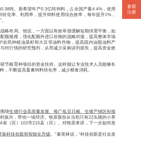
参观
0.38吨。新希望年产0.3亿吨饲料，占全国产量4.4%，使用
注册
饲料转化率、利用率，提升饲料使用综合效率，每年提升1%，
”。
期战略布局。
他说，一方面以有效举措缓解短期供需平衡，如
易配额规模，强化配额外进口谷物的战略对接，提高整体市场
护农民种植油菜籽和大豆等油料作物，提高国内油脂油料产
参与对行情的研究预判，从而减少采购误判损失，提高资金效
自研节粮育种项目的资金扶持。这样能让专业技术人员能够长
种，不断提高畜禽饲料转化率，减少粮食消耗。
要围绕
生猪行业高质量发展、推广低豆日粮、生猪产销区衔接
村振兴，带动一域经济。牧原股份从当初只有22头猪的小养
4省（区）102市215县（区）。对牧原来讲，下一步如何发
要靠科技创新和智能化升级
。”秦英林说，“科技创新是社会发