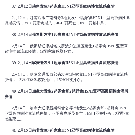
37 2
月
12
日越南发生
4
起家禽
H5N1
亚型高致病性禽流感疫情
2月12日，越南通报广南省等3地县发生4起家禽H5N1亚型高致病性禽
流感疫情，2950羽家禽感染，4645羽死亡，8955羽被扑杀。
38 2
月
14
日俄罗斯发生
1
起家禽
H5N1
亚型高致病性禽流感疫情
2月14日，俄罗斯通报斯塔夫罗波尔边疆区发生1起家禽H5N1亚型高
致病性禽流感疫情，18羽家禽感染死亡。
39 2
月
14
日喀麦隆发生
1
起家禽
H5N1
亚型高致病性禽流感疫情
2月14日，喀麦隆通报西部省发生1起家禽H5N1亚型高致病性禽流感
疫情，1.2万羽家禽感染死亡，1529羽被扑杀。
40 2
月
14
日加拿大发生
2
起家禽和
2
起野禽
H5N1
亚型高致病性禽流感
疫情
2月14日，加拿大通报新斯科舍省等2地发生2起家禽和2起野禽H5N1
亚型高致病性禽流感疫情，23羽家禽感染死亡，6591羽被扑杀，2羽野禽
感染死亡。
41 2
月
15
日南非发生
4
起家禽
H5N1
亚型高致病性禽流感疫情