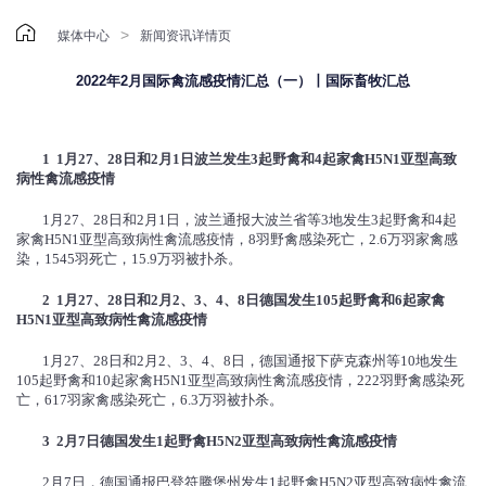

>
媒体中心
新闻资讯详情页
2022年2月国际禽流感疫情汇总（一）丨国际畜牧汇总
1 1
月
27
、
28
日和
2
月
1
日波兰发生
3
起野禽和
4
起家禽
H5N1
亚型高致
病性禽流感疫情
1月27、28日和2月1日，波兰通报大波兰省等3地发生3起野禽和4起
家禽H5N1亚型高致病性禽流感疫情，8羽野禽感染死亡，2.6万羽家禽感
染，1545羽死亡，15.9万羽被扑杀。
2 1
月
27
、
28
日和
2
月
2
、
3
、
4
、
8
日德国发生
105
起野禽和
6
起家禽
H5N1
亚型高致病性禽流感疫情
1月27、28日和2月2、3、4、8日，德国通报下萨克森州等10地发生
105起野禽和10起家禽H5N1亚型高致病性禽流感疫情，222羽野禽感染死
亡，617羽家禽感染死亡，6.3万羽被扑杀。
3 2
月
7
日德国发生
1
起野禽
H5N2
亚型高致病性禽流感疫情
2月7日，德国通报巴登符腾堡州发生1起野禽H5N2亚型高致病性禽流