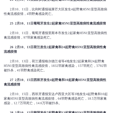
2月10、11日，比利时通报福莱芒大区发生4起野禽H5N1亚型高致病
性禽流感疫情，4羽野禽感染死亡。
25 2
月
10
、
11
日葡萄牙发生
2
起家禽
H5N1
亚型高致病性禽流感疫情
2月10、11日，葡萄牙通报里斯本市发生2起家禽H5N1亚型高致病性
禽流感疫情，97羽家禽感染死亡。
26 2
月
10
、
13
日荷兰发生
2
起家禽和
24
起野禽
H5N1
亚型高致病性禽
流感疫情
2月10、13日，荷兰通报格尔德兰省等4地发生2起家禽和24起野禽
H5N1亚型高致病性禽流感疫情，1832羽家禽感染，157羽死亡，5792羽
被扑杀，41羽野禽感染死亡。
27 2
月
10
、
15
日西班牙发生
4
起野禽和
10
起家禽
H5N1
亚型高致病性
禽流感疫情
2月10、15日，西班牙通报安达卢西亚大区等3地发生4起野禽和10起
家禽H5N1亚型高致病性禽流感疫情，64羽野禽感染死亡，18.5万羽家禽
感染，12.7万羽死亡，14.6万羽被扑杀。
28 2
月
10
、
15
日韩国发生
7
起野禽和
13
起家禽
H5N1
亚型高致病性禽