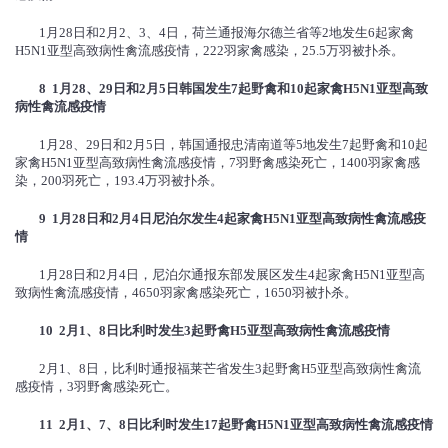
1月28日和2月2、3、4日，荷兰通报海尔德兰省等2地发生6起家禽
H5N1亚型高致病性禽流感疫情，222羽家禽感染，25.5万羽被扑杀。
8 1
月
28
、
29
日和
2
月
5
日韩国发生
7
起野禽和
10
起家禽
H5N1
亚型高致
病性禽流感疫情
1月28、29日和2月5日，韩国通报忠清南道等5地发生7起野禽和10起
家禽H5N1亚型高致病性禽流感疫情，7羽野禽感染死亡，1400羽家禽感
染，200羽死亡，193.4万羽被扑杀。
9 1
月
28
日和
2
月
4
日尼泊尔发生
4
起家禽
H5N1
亚型高致病性禽流感疫
情
1月28日和2月4日，尼泊尔通报东部发展区发生4起家禽H5N1亚型高
致病性禽流感疫情，4650羽家禽感染死亡，1650羽被扑杀。
10 2
月
1
、
8
日比利时发生
3
起野禽
H5
亚型高致病性禽流感疫情
2月1、8日，比利时通报福莱芒省发生3起野禽H5亚型高致病性禽流
感疫情，3羽野禽感染死亡。
11 2
月
1
、
7
、
8
日比利时发生
17
起野禽
H5N1
亚型高致病性禽流感疫情