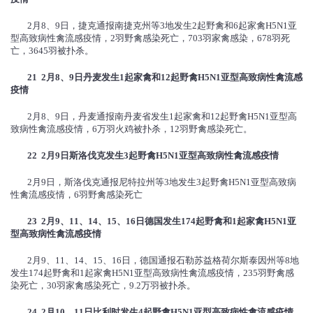
2月8、9日，捷克通报南捷克州等3地发生2起野禽和6起家禽H5N1亚
型高致病性禽流感疫情，2羽野禽感染死亡，703羽家禽感染，678羽死
亡，3645羽被扑杀。
21 2
月
8
、
9
日丹麦发生
1
起家禽和
12
起野禽
H5N1
亚型高致病性禽流感
疫情
2月8、9日，丹麦通报南丹麦省发生1起家禽和12起野禽H5N1亚型高
致病性禽流感疫情，6万羽火鸡被扑杀，12羽野禽感染死亡。
22 2
月
9
日斯洛伐克发生
3
起野禽
H5N1
亚型高致病性禽流感疫情
2月9日，斯洛伐克通报尼特拉州等3地发生3起野禽H5N1亚型高致病
性禽流感疫情，6羽野禽感染死亡
23 2
月
9
、
11
、
14
、
15
、
16
日德国发生
174
起野禽和
1
起家禽
H5N1
亚
型高致病性禽流感疫情
2月9、11、14、15、16日，德国通报石勒苏益格荷尔斯泰因州等8地
发生174起野禽和1起家禽H5N1亚型高致病性禽流感疫情，235羽野禽感
染死亡，30羽家禽感染死亡，9.2万羽被扑杀。
24 2
月
10
、
11
日比利时发生
4
起野禽
H5N1
亚型高致病性禽流感疫情