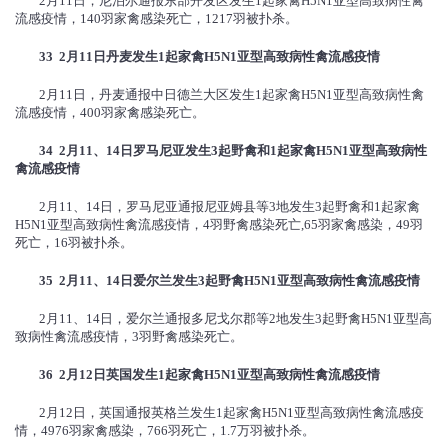
2月11日，尼泊尔通报东部开发区发生1起家禽H5N1亚型高致病性禽
流感疫情，140羽家禽感染死亡，1217羽被扑杀。
33 2
月
11
日丹麦发生
1
起家禽
H5N1
亚型高致病性禽流感疫情
2月11日，丹麦通报中日德兰大区发生1起家禽H5N1亚型高致病性禽
流感疫情，400羽家禽感染死亡。
34 2
月
11
、
14
日罗马尼亚发生
3
起野禽和
1
起家禽
H5N1
亚型高致病性
禽流感疫情
2月11、14日，罗马尼亚通报尼亚姆县等3地发生3起野禽和1起家禽
H5N1亚型高致病性禽流感疫情，4羽野禽感染死亡,65羽家禽感染，49羽
死亡，16羽被扑杀。
35 2
月
11
、
14
日爱尔兰发生
3
起野禽
H5N1
亚型高致病性禽流感疫情
2月11、14日，爱尔兰通报多尼戈尔郡等2地发生3起野禽H5N1亚型高
致病性禽流感疫情，3羽野禽感染死亡。
36 2
月
12
日英国发生
1
起家禽
H5N1
亚型高致病性禽流感疫情
2月12日，英国通报英格兰发生1起家禽H5N1亚型高致病性禽流感疫
情，4976羽家禽感染，766羽死亡，1.7万羽被扑杀。