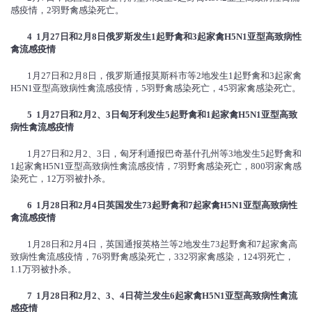
感疫情，2羽野禽感染死亡。
4 1
月
27
日和
2
月
8
日俄罗斯发生
1
起野禽和
3
起家禽
H5N1
亚型高致病性
禽流感疫情
1月27日和2月8日，俄罗斯通报莫斯科市等2地发生1起野禽和3起家禽
H5N1亚型高致病性禽流感疫情，5羽野禽感染死亡，45羽家禽感染死亡。
5 1
月
27
日和
2
月
2
、
3
日匈牙利发生
5
起野禽和
1
起家禽
H5N1
亚型高致
病性禽流感疫情
1月27日和2月2、3日，匈牙利通报巴奇基什孔州等3地发生5起野禽和
1起家禽H5N1亚型高致病性禽流感疫情，7羽野禽感染死亡，800羽家禽感
染死亡，12万羽被扑杀。
6 1
月
28
日和
2
月
4
日英国发生
73
起野禽和
7
起家禽
H5N1
亚型高致病性
禽流感疫情
1月28日和2月4日，英国通报英格兰等2地发生73起野禽和7起家禽高
致病性禽流感疫情，76羽野禽感染死亡，332羽家禽感染，124羽死亡，
1.1万羽被扑杀。
7 1
月
28
日和
2
月
2
、
3
、
4
日荷兰发生
6
起家禽
H5N1
亚型高致病性禽流
感疫情