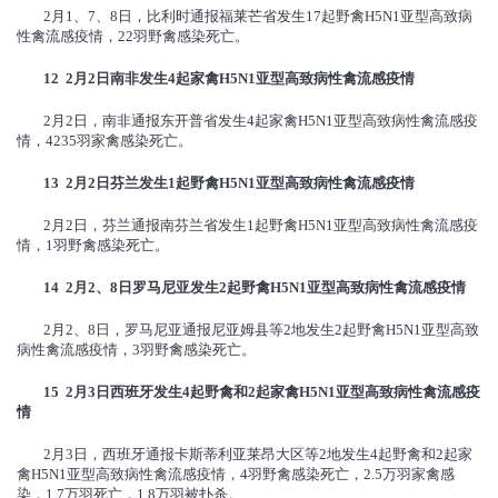
2月1、7、8日，比利时通报福莱芒省发生17起野禽H5N1亚型高致病
性禽流感疫情，22羽野禽感染死亡。
12 2
月
2
日南非发生
4
起家禽
H5N1
亚型高致病性禽流感疫情
2月2日，南非通报东开普省发生4起家禽H5N1亚型高致病性禽流感疫
情，4235羽家禽感染死亡。
13 2
月
2
日芬兰发生
1
起野禽
H5N1
亚型高致病性禽流感疫情
2月2日，芬兰通报南芬兰省发生1起野禽H5N1亚型高致病性禽流感疫
情，1羽野禽感染死亡。
14 2
月
2
、
8
日罗马尼亚发生
2
起野禽
H5N1
亚型高致病性禽流感疫情
2月2、8日，罗马尼亚通报尼亚姆县等2地发生2起野禽H5N1亚型高致
病性禽流感疫情，3羽野禽感染死亡。
15 2
月
3
日西班牙发生
4
起野禽和
2
起家禽
H5N1
亚型高致病性禽流感疫
情
2月3日，西班牙通报卡斯蒂利亚莱昂大区等2地发生4起野禽和2起家
禽H5N1亚型高致病性禽流感疫情，4羽野禽感染死亡，2.5万羽家禽感
染，1.7万羽死亡，1.8万羽被扑杀。