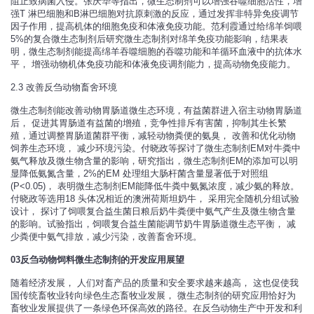
阻止致病菌入侵。张庆华等指出，微生态制剂可以增强吞噬细胞活性，增
强T 淋巴细胞和B淋巴细胞对抗原刺激的反应，通过发挥非特异免疫调节
因子作用，提高机体的细胞免疫和体液免疫功能。范利霞通过给绵羊饲喂
5%的复合微生态制剂后研究微生态制剂对绵羊免疫功能影响，结果表
明，微生态制剂能提高绵羊吞噬细胞的吞噬功能和羊循环血液中的抗体水
平， 增强动物机体免疫功能和体液免疫调剂能力，提高动物免疫能力。
2.3 改善反刍动物畜舍环境
微生态制剂能改善动物胃肠道微生态环境，有益菌群进入宿主动物胃肠道
后， 促进其胃肠道有益菌的增殖，竞争性排斥有害菌，抑制其生长繁
殖，通过调整胃肠道菌群平衡，减轻动物粪便的氨臭， 改善和优化动物
饲养生态环境， 减少环境污染。付晓政等探讨了微生态制剂EM对牛粪中
氨气释放及微生物含量的影响，研究指出，微生态制剂EM的添加可以明
显降低氨氮含量，2%的EM 处理组大肠杆菌含量显著低于对照组
(P<0.05)， 表明微生态制剂EM能降低牛粪中氨氮浓度，减少氨的释放。
付晓政等选用18 头体况相近的澳洲荷斯坦奶牛， 采用完全随机分组试验
设计， 探讨了饲喂复合益生菌日粮后奶牛粪便中氨气产生及微生物含量
的影响。试验指出，饲喂复合益生菌能调节奶牛胃肠道微生态平衡， 减
少粪便中氨气排放，减少污染，改善畜舍环境。
03反刍动物饲料微生态制剂的
开发应用展望
随着经济发展， 人们对畜产品的质量和安全要求越来越高， 这也促使我
国传统畜牧业转向绿色生态畜牧业发展， 微生态制剂的研究应用恰好为
畜牧业发展提供了一条绿色环保高效的路径。在反刍动物生产中开发和利