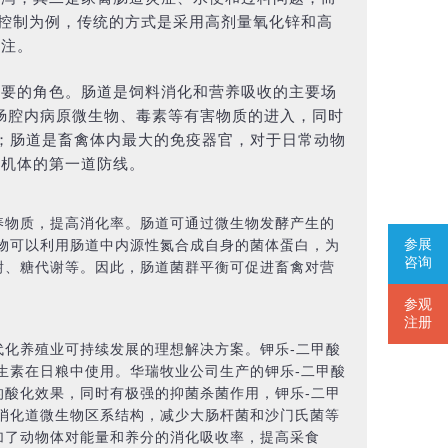
泻控制为例，传统的方式是采用高剂量氧化锌和高
关注。
重要的角色。肠道是饲料消化和营养吸收的主要场
织肠腔内病原微生物、毒素等有害物质的进入，同时
；肠道是畜禽体内最大的免疫器官，对于日常动物
入机体的第一道防线。
养物质，提高消化率。肠道可通过微生物发酵产生的
参展
物可以利用肠道中内源性氮合成自身的菌体蛋白，为
咨询
谢、糖代谢等。因此，肠道菌群平衡可促进畜禽对营
参观
注册
化养殖业可持续发展的理想解决方案。钾乐-二甲酸
生素在日粮中使用。华瑞牧业公司生产的钾乐-二甲酸
酸化效果，同时有极强的抑菌杀菌作用，钾乐-二甲
消化道微生物区系结构，减少大肠杆菌和沙门氏菌等
加了动物体对能量和养分的消化吸收率，提高采食