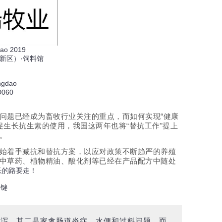
dao 2019
新区）·饲料馆
gdao
060
问题已经成为畜牧行业关注的重点，而如何实现“健康
促生长抗生素的使用，我国这两年也将“替抗工作”提上
。
始着手减抗和替抗方案，以应对政策不断趋严的养殖
中草药、植物精油、酸化剂等已经在产品配方中随处
长的路要走！
关键
腹泻，其二是家禽肠道炎症、水便和过料问题，而