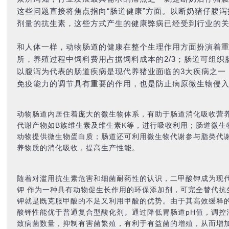
这些问题直接将焦点指向“肠道健康”方面。以断奶猪仔腹
剂量的抗生素，这些方式产生的健康弊病已经受到行业的
和人体一样，动物肠道的健康在整个生理作用方面扮演着
所，养殖过程中饲料费用占据饲料成本的2/3；肠道可组
以腹泻为代表的肠道疾病是现代养猪业面临的3大疾病之一
免疫能力的调节具有重要的作用，也是防止病原微生物侵
动物肠道内居住着庞大的微生物体系，有助于肠道消化吸收营
代谢产物如B族维生素及维生素K等，进行吸收利用；肠道微生
动物提供微生物蛋白质；肠道还可利用微生物代谢参与脂类代
养物质的消化吸收，提高生产性能。
随着对滥用抗生素危害和细菌耐药性的认识，二甲酸钾成为现代
钾 作为一种具有动物促生长作用的环保添加剂，可完全替代抗
钾就是既克服甲酸的不足又利用甲酸的优势。由于其高效缓释的
酸钾性能优于普通复合型酸化剂。通过降低胃肠道pH值，调控
致病菌数量，抑制有害菌繁殖，有利于有益菌的增殖，从而增