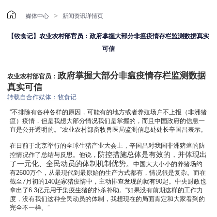

>
媒体中心
新闻资讯详情页
【牧食记】农业农村部官员：政府掌握大部分非瘟疫情存栏监测数据真实
可信
政府掌握大部分非瘟疫情存栏监测数据
农业农村部官员：
真实可信
转载自合作媒体：牧食记
“不排除有各种各样的原因，可能有的地方或者养殖场户不上报（非洲猪
瘟）疫情，但是我想大部分情况我们是掌握的，而且中国政府的信息一
直是公开透明的。”农业农村部畜牧兽医局监测信息处处长辛国昌表示。
在日前于北京举行的全球生猪产业大会上，辛国昌对我国非洲猪瘟的防
防控措施总体是有效的，并体现出
控情况作了总结与反思。他说，
了一元化、全民动员的体制机制优势。
中国大大小小的养猪场约
有2600万个，从最现代到最原始的生产方式都有，情况很是复杂。而在
截至7月初的140起家猪疫情中，主动排查发现的就有90起。中央财政也
拿出了6.3亿元用于染疫生猪的扑杀补助。“如果没有前期这样的工作力
度，没有我们这种全民动员的体制，我想现在的局面肯定和大家看到的
完全不一样。”