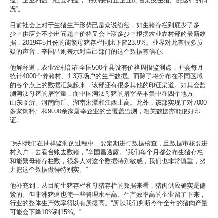
益、企业利益与社会利益，“特别要防止企业出售染疫生猪产品这样的情
况”。
目前社会上对于生猪生产形势已是众说纷纭，如生猪存栏到底少了多
少？供应会不会出问题？价格又会上涨多少？根据农业农村部的最新数
据，2019年5月份的能繁母猪存栏同比下降23.9%。业界对此有很多质
疑的声音，辛国昌则表示对自己部门的这个数据有信心。
他解释道，农业农村部在全国500个县设有价格周报监测点，并会每月
统计4000个养猪村、1.3万场户的生产数据。而除了将分布在不同区域
的各个点上的数据汇集起来，该部还有很多其他的印证渠道。如其会监
测淘汰母猪的屠宰量，而中国淘汰母猪的屠宰基本集中在四个地方——
山东临沂、河南商丘、湖南湘潭和江西上高。此外，该部实现了对7000
多家饲料厂和9000余家屠宰企业的全覆盖监测，相关数据亦能很好印
证。
“另外我们在抽样监测的过程中，要定期进行数据核查，且数据审核要进
村入户，去看台账去数猪，”辛国昌透露。“我们每个月都公布生猪存栏
和能繁母猪存栏数，很多人对这个数据特别敏感，我们也非常慎重，努
力把这个数据做得特别实。”
他补充到，从目前生猪存栏和母猪存栏的数据来看，猪肉供应确实是偏
紧的。但非洲猪瘟也使一些管理水平高、生产效率高的企业留了下来，
行业的整体生产效率得以有所提高。“所以我们判断今年全年的猪肉产量
可能会下降10%到15%。”