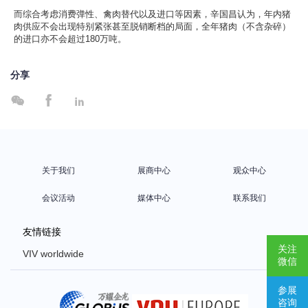
而综合考虑消费弹性、禽肉替代以及进口等因素，辛国昌认为，年内猪
肉供应不会出现特别紧张甚至脱销断档的局面，全年猪肉（不含杂碎）
的进口亦不会超过180万吨。
分享



关于我们
展商中心
观众中心
会议活动
媒体中心
联系我们
友情链接
关注
VIV worldwide
微信
VIV Europe
参展
VIV Asia
咨询