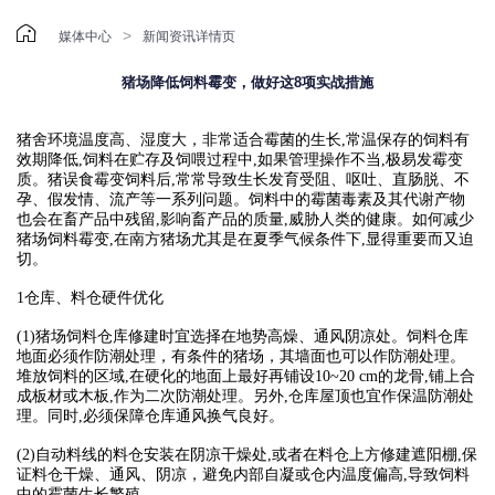

>
媒体中心
新闻资讯详情页
猪场降低饲料霉变，做好这8项实战措施
猪舍环境温度高、湿度大，非常适合霉菌的生长,常温保存的饲料有
效期降低,饲料在贮存及饲喂过程中,如果管理操作不当,极易发霉变
质。猪误食霉变饲料后,常常导致生长发育受阻、呕吐、直肠脱、不
孕、假发情、流产等一系列问题。饲料中的霉菌毒素及其代谢产物
也会在畜产品中残留,影响畜产品的质量,威胁人类的健康。如何减少
猪场饲料霉变,在南方猪场尤其是在夏季气候条件下,显得重要而又迫
切。
1仓库、料仓硬件优化
(1)猪场饲料仓库修建时宜选择在地势高燥、通风阴凉处。饲料仓库
地面必须作防潮处理，有条件的猪场，其墙面也可以作防潮处理。
堆放饲料的区域,在硬化的地面上最好再铺设10~20 cm的龙骨,铺上合
成板材或木板,作为二次防潮处理。另外,仓库屋顶也宜作保温防潮处
理。同时,必须保障仓库通风换气良好。
(2)自动料线的料仓安装在阴凉干燥处,或者在料仓上方修建遮阳棚,保
证料仓干燥、通风、阴凉，避免内部自凝或仓内温度偏高,导致饲料
中的霉菌生长繁殖。