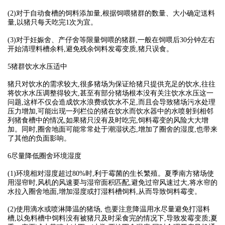
(2)对于自动食槽的饲料添加量,根据饲喂猪群的数量、大小确定送料
量,以猪只每天吃完1次为宜。
(3)对于妊娠舍、产仔舍等限量饲喂的猪群,一般在饲喂后30分钟左右
开始清理料槽余料,避免残余饲料发霉变质,猪只误食。
5猪群饮水水压适中
猪只对饮水的需求较大,很多猪场为保证给猪只提供充足的饮水,往往
将饮水水压调整得较大,甚至有部分猪场根本没有关注饮水水压这一
问题,这样不仅会造成饮水浪费或饮水不足,而且会导致猪场污水处理
压力增加,可能出现一列栏位的猪在饮水而饮水器中的水喷射到相邻
列猪食槽中的情况,如果猪只没有及时吃完,饲料霉变的风险大大增
加。同时,圈舍地面可能常常处于潮湿状态,增加了圈舍的湿度,也带来
了其他的负面影响。
6尽量降低圈舍环境湿度
(1)环境相对湿度超过80%时,利于霉菌的生长繁殖。夏季南方猪场使
用湿帘时,风机的风速要与湿帘面积匹配,避免过帘风速过大,将水帘的
水拉入圈舍地面,增加湿度或打湿料槽饲料,从而导致饲料霉变。
(2)使用滴水或喷淋降温的猪场, 也要注意降温用水尽量避免打湿料
槽,以免料槽中饲料没有被猪只及时采食完的情况下,导致发霉变质;夏