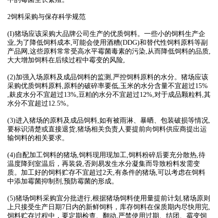
2饲料采购与保存科学规范
(I)猪场应该采购大品牌公司生产的优质饲料。一些小的饲料生产企
业,为了降低饲料成本,可能会使用酒糟(DDG)和替代性饲料原料等副
产品网,这些原料常常受高水平霉菌毒素的污染,从而降低饲料的品质,
大大增加饲料在后续过程中霉变的风险,
(2)加强入场原料及成品饲料的监测,严控饲料原料的水分。猪场应该
采购优质饲料原料,原料的破碎率要低,玉米的水分含量不宜超过15%
,麸皮水分不宜超过13%,豆粕的水分不宜超过12%,对于成品颗粒料,其
水分不宜超过12.5%。
(3)进入猪场的原料及成品饲料,如有被雨淋、暴晒、包装破损等情况,
要标识清楚或直接退货,猪场相关负责人要提前向饲料供应商提出运
输饲料的相关要求。
(4)自配加工饲料的猪场,饲料现用现加工,饲料粉碎后要充分散热,待
温度降到室温后，再装袋,否则易发生水分凝集而导致粉料发需变
质。加工好的饲料贮存不宜超过2天,有条件的猪场,可以考虑在饲料
中添加霉菌抑制剂,预防霉菌的形成。
(5)猪场饲料采购宜分批进行,根据猪场饲料使用量提前计划,猪场原则
上只接受生产日期7日内的新鲜饲料，库存饲料在保质期内尽快用完,
饲料贮存过程中，要定期检查、翻动,严禁使用过期、结团、霉变饲