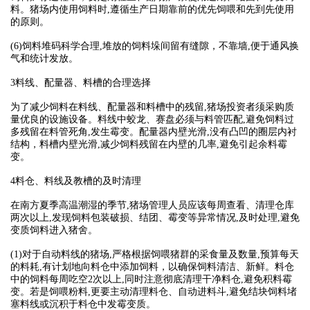
料。猪场内使用饲料时,遵循生产日期靠前的优先饲喂和先到先使用
的原则。
(6)饲料堆码科学合理,堆放的饲料垛间留有缝隙，不靠墙,便于通风换
气和统计发放。
3料线、配量器、料槽的合理选择
为了减少饲料在料线、配量器和料槽中的残留,猪场投资者须采购质
量优良的设施设备。料线中蛟龙、赛盘必须与料管匹配,避免饲料过
多残留在料管死角,发生霉变。配量器内壁光滑,没有凸凹的圈层内衬
结构，料槽内壁光滑,减少饲料残留在内壁的几率,避免引起余料霉
变。
4料仓、料线及教槽的及时清理
在南方夏季高温潮湿的季节,猪场管理人员应该每周查看、清理仓库
两次以上,发现饲料包装破损、结团、霉变等异常情况,及时处理,避免
变质饲料进入猪舍。
(1)对于自动料线的猪场,严格根据饲喂猪群的采食量及数量,预算每天
的料耗,有计划地向料仓中添加饲料，以确保饲料清洁、新鲜。料仓
中的饲料每周吃空2次以上,同时注意彻底清理干净料仓,避免积料霉
变。若是饲喂粉料,更要主动清理料仓、自动进料斗,避免结块饲料堵
塞料线或沉积于料仓中发霉变质。