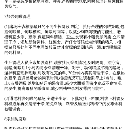
季一定要减少带猪水冲圈、冲粪,严控圈舍湿度,同时合理开启风机通
风换气。
7加强饲喂管理
(1)猪场应该根据猪只的不同生长阶段,制定、执行合理的饲喂策略,包
括饲喂量、饲喂模式、饲喂时间等，以减少饲料霉变的可能性。教
槽料宜少添、勤添,保证饲料清洁、卫生,发现有小猪粪尿污染,立即清
理干净，添加新鲜饲料。妊娠舍、产仔舍等限位栏饲喂的猪只，根
据猪只所处的不同生理阶段及对其背膘的监测结果，添加饲喂相应
的饲料量。
生产管理人员应该加强巡栏,观察猪只采食情况,及时隔离、治疗病、
弱猪,饲喂后1小时内将余料清理干净。对于手动饲喂湿拌料的猪场，
湿拌料宜现拌现喂,对没有吃完的料, 30分钟内将其清理干净。在极热
的夏季,宜调整母猪的饲喂时间,根据情况可以调整到早上7点前、晚
上8点后饲喂,以增加猪只的采食量,减少大面积母猪少食或不食情况
的发生,提高母猪的采食量,减少料槽中余料发霉的可能性。
(2)通过料线饲喂的猪场,全进全出后、下批次猪上栏前,料线下料管及
料槽必须再次清洁干净,避免料线、料管及输送到料槽中的发霉余料
被猪误食。
8添加防腐剂