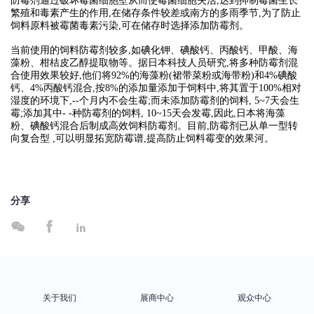
防霉剂通过破坏霉菌细胞壁从而使霉菌细胞失活,达到抑制霉菌生长
繁殖和毒素产生的作用,在储存条件较差或南方的多雨季节,为了防止
饲料原料被霉菌毒素污染,可在储存时选择添加防霉剂。
当前使用的饲料防霉剂较多,如碘化钾、碘酸钙、丙酸钙、甲酸、海
藻粉、柑桔皮乙醇提取物等。据日本科技人员研究,将多种防霉剂混
合使用效果较好,他们将92%的海藻粉(裙带菜粉或海带粉)和4%碘酸
钙、4%丙酸钙混合,按8%的添加量添加于饲料中,将其置于100%相对
湿度的环境下,--个月内不会生霉;而未添加防霉剂的饲料, 5~7天会生
霉;添加其中- -种防霉剂的饲料, 10~15天会发霉,因此,日本将海藻
粉、碘酸钙混合后制成高效饲料防霉剂。目前,防霉剂已从单一型转
向复合型 ,可以明显拓宽防霉谱,提高防止饲料霉变的效果河。
分享



关于我们
展商中心
观众中心