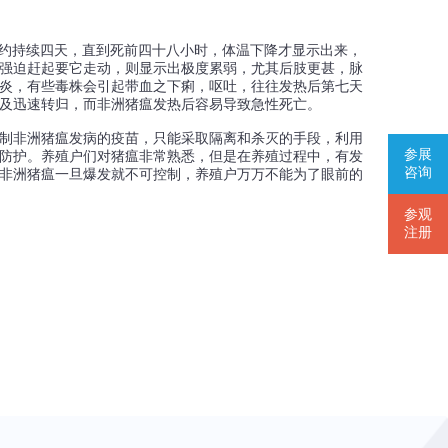
℃，约持续四天，直到死前四十八小时，体温下降才显示出来，
强迫赶起要它走动，则显示出极度累弱，尤其后肢更甚，脉
炎，有些毒株会引起带血之下痢，呕吐，往往发热后第七天
及迅速转归，而非洲猪瘟发热后容易导致急性死亡。
制非洲猪瘟发病的疫苗，只能采取隔离和杀灭的手段，利用
参展
防护。养殖户们对猪瘟非常熟悉，但是在养殖过程中，有发
咨询
非洲猪瘟一旦爆发就不可控制，养殖户万万不能为了眼前的
参观
注册