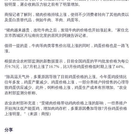
较明显，屠企收购压力较之前有了明显增加。
商报记者了解到，猪肉价格持续上涨，使得不少消费者转向了其他肉类以
及蛋白质替代品，例如牛肉、羊肉、鸡蛋等。
“猪肉越来越贵，改吃牛肉之后，发现牛肉的价格也开始涨起来。”家住北
京市西城区月坛南街北里的居民刘阿姨告诉记者。
值得一提的是，牛肉等肉类零售价出现上涨的同时，鸡蛋价格也是一路飞
涨。
根据农业农村部监测的新数据显示，目前全国鸡蛋的平均批发价格为每公
斤9.76元，比7月初上涨了16.7%，比3月份鸡蛋价格低时期上涨了44%。
“除高温天气外，多重原因导致了目前鸡蛋价格的上涨。今年蛋鸡疫情比
往年多发，鸡蛋产量减少。鸡蛋价格上涨，一部分养殖户持惜售的心理导
致鸡蛋供应减少。此外，饲料价格上涨，鸡蛋生产成本有所增加。”农业
农村部监测分析称。
农业农村部补充道：“受猪肉价格带动鸡肉价格上涨的影响，一些养殖户
开始淘汰低产能蛋鸡，增加肉鸡存栏，多重原因叠加导致7月份鸡蛋价格
上涨明显。”（来源：商报）
分享