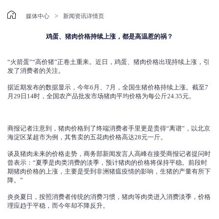

>
媒体中心
新闻资讯详情页
鸡蛋、猪肉价格持续上涨，都是高温惹的祸？
“火箭蛋”“高价猪”正卷土重来。近日，鸡蛋、猪肉价格出现持续上涨，引
发了消费者的关注。
据近期发布的数据显示，今年6月、7月，全国生猪价格持续上涨。截至7
月29日14时，全国农产品批发市场猪肉平均价格为每公斤24.35元。
商报记者注意到，猪肉价格到了终端消费者手里更是贵得“离谱”，以北京
海淀区某超市为例，其售卖的五花肉价格高达28元一斤。
谈及猪肉未来的价格走势，商务部新闻发言人高峰在接受商报记者提问时
曾表示：“夏季是肉类消费的淡季，预计猪肉的价格将保持平稳。前段时
期猪肉价格的上涨，主要是受到非洲猪瘟疫情的影响，生猪的产量有所下
降。”
炎炎夏日，按照消费者传统的消费习惯，猪肉等肉类进入消费淡季，价格
理应趋于平稳，而今年却不降反升。