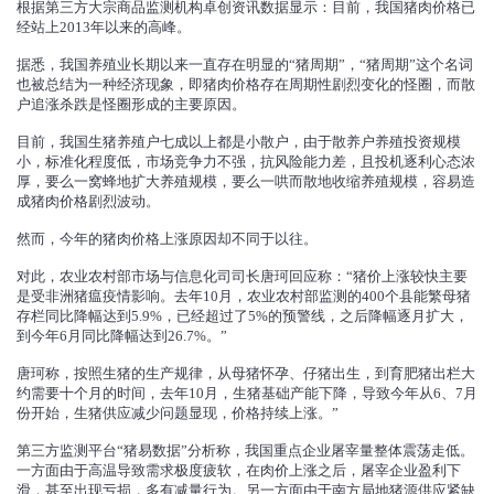
根据第三方大宗商品监测机构卓创资讯数据显示：目前，我国猪肉价格已
经站上2013年以来的高峰。
据悉，我国养殖业长期以来一直存在明显的“猪周期”，“猪周期”这个名词
也被总结为一种经济现象，即猪肉价格存在周期性剧烈变化的怪圈，而散
户追涨杀跌是怪圈形成的主要原因。
目前，我国生猪养殖户七成以上都是小散户，由于散养户养殖投资规模
小，标准化程度低，市场竞争力不强，抗风险能力差，且投机逐利心态浓
厚，要么一窝蜂地扩大养殖规模，要么一哄而散地收缩养殖规模，容易造
成猪肉价格剧烈波动。
然而，今年的猪肉价格上涨原因却不同于以往。
对此，农业农村部市场与信息化司司长唐珂回应称：“猪价上涨较快主要
是受非洲猪瘟疫情影响。去年10月，农业农村部监测的400个县能繁母猪
存栏同比降幅达到5.9%，已经超过了5%的预警线，之后降幅逐月扩大，
到今年6月同比降幅达到26.7%。”
唐珂称，按照生猪的生产规律，从母猪怀孕、仔猪出生，到育肥猪出栏大
约需要十个月的时间，去年10月，生猪基础产能下降，导致今年从6、7月
份开始，生猪供应减少问题显现，价格持续上涨。”
第三方监测平台“猪易数据”分析称，我国重点企业屠宰量整体震荡走低。
一方面由于高温导致需求极度疲软，在肉价上涨之后，屠宰企业盈利下
滑，甚至出现亏损，多有减量行为。另一方面由于南方局地猪源供应紧缺