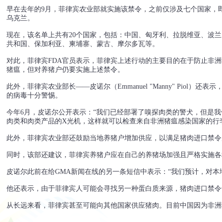
早在去年的9月，菲律宾农业部就实施该禁令，之前仅涉及七个国家，
乌克兰。
现在，该名单上共有20个国家，包括：中国、匈牙利、拉脱维亚、波
共和国、保加利亚、柬埔寨、蒙古、摩尔多瓦等。
对此，菲律宾FDA官员表示，菲律宾上述行动的主要目的在于防止非洲
猪瘟，但对养猪户仍要实施上述禁令。
此外，菲律宾农业部长——皮诺尔（Emmanuel "Manny" Pio
的病毒十分警惕。
今年6月，皮诺尔公开表示：“我们已经部署了嗅探肉类的警犬，但是
肉类和肉类产品的X光机，这样就可以检查来自非洲猪瘟感染国家的行
此外，菲律宾农业部还鼓励当地养猪户增加供应，以满足猪肉进口禁令
同时，该部还建议，菲律宾养猪户应在自己的养猪场加强且严格实施各
皮诺尔此前在给GMA新闻在线的另一条短信中表示：“我们预计，对本
他还表示，由于菲律宾人可能会寻找另一种蛋白质来源，猪肉进口禁令
从长远来看，菲律宾甚至可能向其他国家供应猪肉。目前中国因为非洲