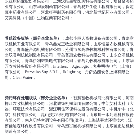
东亚康药业股份有限公司，上海汉维生物医药科技有限公司，烟台金海药
业有限公司，山东华辰制药有限公司，青岛易邦生物工程有限公司，保定
冀中药业有限公司，河北征宇制药有限公司，河北新世纪药业有限公司，
艾美科健（中国）生物医药有限公司；
养殖设备板块（部分企业名单）
：成都小巨人畜牧设备有限公司，青岛意
联机械工业有限公司，青岛鑫光正牧业有限公司，山东恒基农牧机械有限
公司，青岛盛合源机械有限公司，沧州市永高农牧机械科技有限公司，青
岛双君利机械制造有限公司，青岛普惠农牧科技有限公司，山东众润机械
有限公司，青岛伊利诺斯电气有限公司，青岛九牧机械有限公司，山东华
匠农牧装备股份有限公司，Interheat，Agrologic，丸井明椿电气（上海）
有限公司，Eurosilos Sirp S.R.L，Jk lighting，丹萨热能设备上海有限公
司，Clear Water；
粪污环保处理板块（部分企业名单）
：智慧畜牧机械河北有限公司，河南
柳江农牧机械有限公司，河北诚铸机械集团有限公司，中部艾科太科（大
连）环境技术有限公司，浙江明佳环保科技股份有限公司，中机华丰（北
京）科技有限公司，昆山技力得机电有限公司，山东川一水处理科技股份
有限公司，南京贝特空调设备有限公司(茂泽)，上海洁斐然环境技术，江
苏佳迪森环保设备有限公司，青岛殖富园机械有限公司，山东鑫正达机械
制造有限公司；