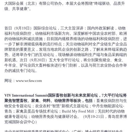
大国际会展（北京）有限公司协办。本届大会将围绕“终端驱动、品质升
级、共享健康”。
首日（9月19日）国际综合论坛，三大主旨演讲：国内外政策解读，动物
福利与疫病防控，动物福利市场新方向。深度解析中国农业农村部、欧洲
的动物福利和减抗措施；目前国内规模养殖场的动物福利和疫病防控，进
一步了解非洲猪瘟病毒的流行特点；关注动物福利对全产业链生产企业品
牌塑造的重要意义，发现当地农民企业的创新之路，了解未来终端采购趋
势。还将举办专门的互动论坛，现场畅谈动物福利生产端与食品采购端的
新机遇。次日（9月20日）五大专业平行论坛，将分别聚焦猪业、禽业、
牛羊业、驴马业四大畜种板块进行专门剖析，以及与荷兰农业协会合作举
办的减抗专门论坛。
网址：
www.wcfaw.com
VIV International Summit国际畜牧创新与未来发展论坛，7大平行论坛将
聚焦智慧畜牧、家禽、饲料、动物营养等板块，包括
：畜禽疫病防控与生
物安全专题论坛；农业农村“智慧”新模式主题论坛；中丹生物能源论坛-
青岛；家禽及蛋品专场技术论坛；Build My Feed Mill；无抗时代的动物
健康专题论坛；动物营养免疫与健康研讨会。（9月19-21日，青岛世界博
览城国际会议中心）
农业农村部种猪质量监督检验测试中心（广州）博士研究员樊福好先生，