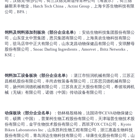
司，汉德克-依莎公司，荷兰汉德克斯遗传育种公司（海波尔），荷兰德
赫斯禾丰牧业，Hatch Tech China，Actini Group，上海卡苏生物科技有限
公司，BPA；
饲料及饲料添加剂板块（部分企业名单）
：安佑生物科技集团股份有限公
司，山东亚太中慧集团，恩贝集团有限公司，上海美农生物科技有限公
司，驻马店华中正大有限公司，山东龙昌动物保健品有限公司，安琪酵母
股份有限公司，Snoac Darling Ingredients，Amorvet，Britz Networks，
KSE；
饲料加工设备板块（部分企业名单）
：湛江市恒润机械有限公司，江苏正
昌粮机股份有限公司，丰尚农牧装备有限公司，江苏思贝德机械有限公
司，扬州科润德机械有限公司，江苏良友正大股份有限公司，希彼埃姆机
械（无锡）有限公司，诺德（中国）传动设备有限公司；
动保板块（部分企业名单）
：勃林格殷格翰，法国诗华CEVA动物保健公
司，硕腾（中国），普莱柯生物工程股份有限公司，天津瑞普生物技术股
份有限公司，金宇生物技术股份有限公司，西班牙OX CTA公司，Kyoto
Biken Laboratories Inc，山东胜利生物工程有限公司，浙江惠嘉生物科技
股份有限公司，青岛润达生物科技有限公司，绿康生化股份有限公司，山