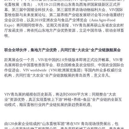
化畜牧展（青岛），9月19-21日将在山东青岛西海岸国家级新区正式开
幕。第三届中国猪业科技大会、第三届世界农场动物福利大会、VIV国际
畜牧创新与未来发展论坛、第二届养殖产业链发展研讨会等20余场重磅行
业会议活动，以及2019亚洲农业与食品产业博览会（Asia Agro-Food
Expo）将同期同馆举办。近期又传喜报，VIV青岛展再获山东省农业农村
厅发函支持，将依托山东地方产业优势资源，立足中国市场，联动全球畜
牧。
联合全球伙伴，集地方产业优势，共同打造“大农业”全产业链旗舰展会
距离展会仅一个月，VIV在中国的2.0升级版本即将正式拉开帷幕。VIV青
岛展将联合中国畜牧兽医学会、联合国粮食及农业组织、中国农业国际合
作促进会、VIV worldwide（VNU欧洲展览集团）等国内外众多权威行业
机构，共同打造“大农业”全产业链旗舰展的青岛首秀，意义非凡。
VIV青岛展的规模创历史新高，将达到50000平方米；同期整合“大农
业”资源优势，真正实现畜牧上下游“种植+养殖+食品”全产业链的全新互
动模式，顺应畜牧行业跨产业链拓展的新趋势新机遇。
由120余家企业组成的“山东畜牧军团”将在VIV 青岛现场强势展出，包
括：山东胜利生物工程有限公司、青岛意联机械工业有限公司、青岛鑫光