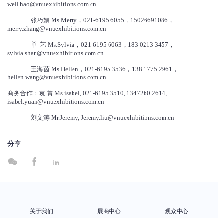
well.hao@vnuexhibitions.com.cn
张巧娟 Ms.Merry，021-6195 6055，15026691086，
merry.zhang@vnuexhibitions.com.cn
单 艺 Ms.Sylvia，021-6195 6063，183 0213 3457，
sylvia.shan@vnuexhibitions.com.cn
王海茵 Ms.Hellen，021-6195 3536，138 1775 2961，
hellen.wang@vnuexhibitions.com.cn
商务合作：袁 菁 Ms.isabel, 021-6195 3510, 1347260 2614,
isabel.yuan@vnuexhibitions.com.cn
刘文涛 Mr.Jeremy, Jeremy.liu@vnuexhibitions.com.cn
分享



关于我们
展商中心
观众中心