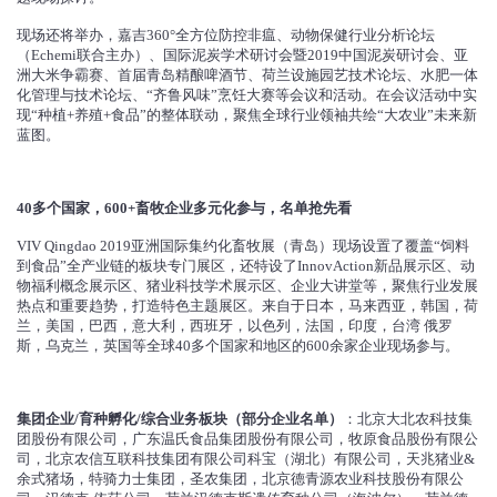
现场还将举办，嘉吉360°全方位防控非瘟、动物保健行业分析论坛
（Echemi联合主办）、国际泥炭学术研讨会暨2019中国泥炭研讨会、亚
洲大米争霸赛、首届青岛精酿啤酒节、荷兰设施园艺技术论坛、水肥一体
化管理与技术论坛、“齐鲁风味”烹饪大赛等会议和活动。在会议活动中实
现“种植+养殖+食品”的整体联动，聚焦全球行业领袖共绘“大农业”未来新
蓝图。
40多个国家，600+畜牧企业多元化参与，名单抢先看
VIV Qingdao 2019亚洲国际集约化畜牧展（青岛）现场设置了覆盖“饲料
到食品”全产业链的板块专门展区，还特设了InnovAction新品展示区、动
物福利概念展示区、猪业科技学术展示区、企业大讲堂等，聚焦行业发展
热点和重要趋势，打造特色主题展区。来自于日本，马来西亚，韩国，荷
兰，美国，巴西，意大利，西班牙，以色列，法国，印度，台湾 俄罗
斯，乌克兰，英国等全球40多个国家和地区的600余家企业现场参与。
集团企业/育种孵化/综合业务板块（部分企业名单）
：北京大北农科技集
团股份有限公司，广东温氏食品集团股份有限公司，牧原食品股份有限公
司，北京农信互联科技集团有限公司科宝（湖北）有限公司，天兆猪业&
余式猪场，特骑力士集团，圣农集团，北京德青源农业科技股份有限公