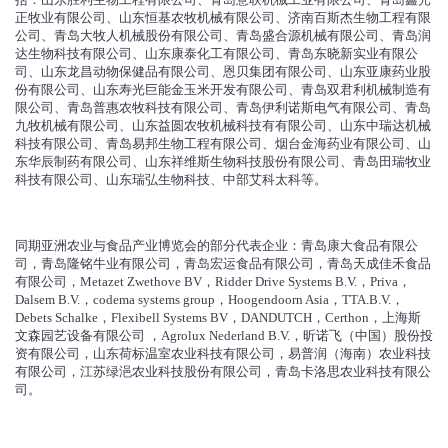
正牧业有限公司、山东恒基农牧机械有限公司、济南百斯杰生物工程有限
公司、青岛大牧人机械股份有限公司、青岛盛合源机械有限公司、青岛润
达生物科技有限公司、山东康泰化工有限公司、青岛东晓新实业有限公
司、山东龙昌动物保健品有限公司、恩贝集团有限公司、山东亚康药业股
份有限公司、山东寿光巨能金玉米开发有限公司、青岛双君利机械制造有
限公司、青岛普惠农牧科技有限公司、青岛伊利诺斯电气有限公司、青岛
九牧机械有限公司、山东益圆农牧机械科技有有限公司、山东中瑞达机械
科技有限公司、青岛易邦生物工程有限公司、烟台金海药业有限公司、山
东华辰制药有限公司、山东祥维斯生物科技股份有限公司、青岛田瑞牧业
科技有限公司、山东瑞弘生物科技、中部艾科太科等。
同期亚洲农业与食品产业博览会的部分代表企业：青岛康大食品有限公
司，青岛隆铭牛业有限公司，青岛宏运食品有限公司，青岛天成佳禾食品
有限公司，Metazet Zwethove BV，Ridder Drive Systems B.V.，Priva，
Dalsem B.V.，codema systems group，Hoogendoorn Asia，TTA.B.V.，
Debets Schalke，Flexibell Systems BV，DANDUTCH，Certhon，上海斯
文森园艺设备有限公司 ，Agrolux Nederland B.V.，昕诺飞（中国）股份投
资有限公司，山东荷标温室农业科技有限公司，易普润（海南）农业科技
有限公司，江苏绿浥农业科技股份有限公司，青岛卡洛思农业科技有限公
司。