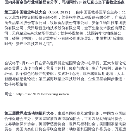
国内外百余位行业领袖登台分享，同期同馆20+论坛直击当下畜牧业热点
第三届中国猪业科技大会（CSSC 2019）
，由中国畜牧兽医学会主办；北
京大北农科技集团股份有限公司，普莱柯生物工程股份有限公司，广东温
氏食品集团股份有限公司，牧原食品股份有限公司，安佑生物科技集团股
份有限公司，天津瑞普生物技术股份有限公司，金宇生物技术股份有限公
司，天兆猪业&余式猪场等发起；勃林格殷格翰，法国诗华动物保健公
司，硕腾（中国），保定冀中药业有限公司现场展出。本届共话“后非瘟
时代生猪产业科技发展之道”。
会议将于9月19-21日在青岛世界博览城国际会议中心举行。五大专题论坛
融会贯通：遗传与育种；营养与饲料；疫病与防治；生产与福利；设备与
环保。四个特色论坛并驾齐驱：实践3+1论坛；非洲猪瘟应用论坛；人工
智能与信息化论坛；第三届海峡猪业科技研讨会。企业卫星会同步推进：
勃林格殷格翰；
网址：
http://cssc2019.bomeeting.net/cn
第三届世界农场动物福利大会
，由联合国粮食及农业组织，中国农业国际
合作促进会主办；英国皇家放置虐待动物协会，世界农场动物福利协会，
世界动物保护协会，英国驴慈善协会，世界马福利协会，美国国家猪肉委
员会，美国肉类出口协会等联合发起；动物福利国际合作委员会，万耀远