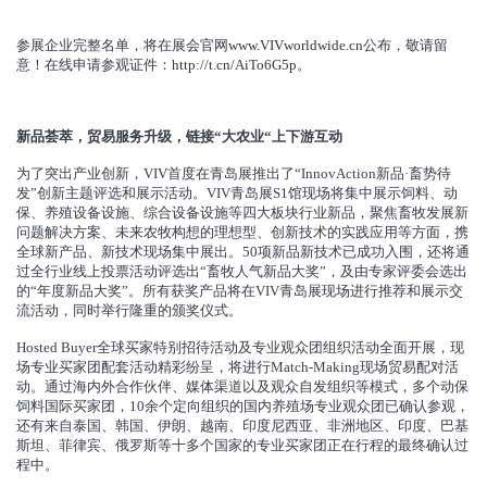
参展企业完整名单，将在展会官网
www.VIVworldwide.cn
公布，敬请留
意！在线申请参观证件：
http://t.cn/AiTo6G5p
。
新品荟萃，贸易服务升级，链接“大农业“上下游互动
为了突出产业创新，VIV首度在青岛展推出了“InnovAction新品·畜势待
发”创新主题评选和展示活动。VIV青岛展S1馆现场将集中展示饲料、动
保、养殖设备设施、综合设备设施等四大板块行业新品，聚焦畜牧发展新
问题解决方案、未来农牧构想的理想型、创新技术的实践应用等方面，携
全球新产品、新技术现场集中展出。50项新品新技术已成功入围，还将通
过全行业线上投票活动评选出“畜牧人气新品大奖”，及由专家评委会选出
的“年度新品大奖”。所有获奖产品将在VIV青岛展现场进行推荐和展示交
流活动，同时举行隆重的颁奖仪式。
Hosted Buyer全球买家特别招待活动及专业观众团组织活动全面开展，现
场专业买家团配套活动精彩纷呈，将进行Match-Making现场贸易配对活
动。通过海内外合作伙伴、媒体渠道以及观众自发组织等模式，多个动保
饲料国际买家团，10余个定向组织的国内养殖场专业观众团已确认参观，
还有来自泰国、韩国、伊朗、越南、印度尼西亚、非洲地区、印度、巴基
斯坦、菲律宾、俄罗斯等十多个国家的专业买家团正在行程的最终确认过
程中。