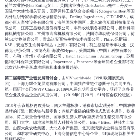
荷兰农业协会Ina Enting女士， 英国猪业协会Chris Jackson先生，丹麦王
国驻华大使馆相关官员，国际饲料工业联合会前秘书长Roger Gillbert等国
内外组织专家学者现场做精彩分享。Darling Ingredients，CID LINES，成
都小巨人畜牧设备有限公司，海兰国际中国区，北京农信互联科技集团有
限公司，江苏正昌粮机股份有限公司，丰尚农牧装备有限公司，扬州科润
德机械有限公司，常州市宏寰机械有限公司，法国诗华动物保健公司，荷
兰GD动物健康公司，青岛诺安百特生物技术有限公司，Phileo乐斯福，
KSE，安迪苏生命科学制品（上海）有限公司，荷兰德赫斯禾丰牧业，汉
德克-伊莎公司，汉德克斯-海波尔Hypor，美国建民（中国）科技有限公
司，布勒（常州）机械有限公司，Hatch Tech China，Actini Group，苏州
恺利尔环保科技有限公司，Impextraco，Pancosma等全球知名企业都将在
此次论坛中分享成功经验和未来发展趋势。
第二届养殖产业链发展研讨会
，由VIV worldwide（VNU欧洲展览集
团），上海万耀企龙展览有限公司，中国猪产业链生态圈平台共同主办。
第一届研讨会已在VIV China 2018南京展会期间成功举办，获得了众多养
殖企业及食品企业的高度认可。（2019年9月20日，S1号馆会议论坛区）
2019年会议规格再度升级，四大主题板块：消费市场宏观分析；中国农牧
品牌的打造；区块链与新零售；养殖产业链的经营模式及资本运作。欧睿
国际、荷兰农业合作银行、国家级生猪大市场/重庆农信生猪交易有限公
司、厦门大学、绿地深兰机器人科技有限公司、Bits × Bites、铁骑力士集
团、山西大象农牧集团、大北农水产集团、北京德清源农业科技股份有限
公司、和君农业研究中心、上海商情信息中心等企业、组织现场就相关主
题现场探讨。