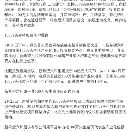
的种猪场1座，育肥场2座;二期建设年出栏65万头生猪的种猪场1座，育肥
场6座，原种场1座。该项目拟采用“公司+规模化农场”的模式，投资建设
年出栏100万头商品猪养殖基地，并发展饲料生产、生猪屠宰、有机肥生
产等项目，旨在通过循环、绿色经济项目的建设，实现土地改良、种养结
合、带动农户致富。
150万头生猪项目落户彝良
7月16日下午，彝良县人民政府在成都市新希望集团大厦，与新希望六和
集团签署150万头生猪产业化项目投资框架协议。彝良县委副书记、县长
陈祥彬，新希望六和股份有限公司猪产业集团战略总经理冯健渐分别代表
双方在协议上签字。
按照投资框架协议，新希望六和集团投资30亿元人民币，从2019年7月开
始，用3至5年时间，在彝良县建设150万头生猪产业化项目，实现年出栏
150万头优质商品猪，年产值75亿元，促进农户年增收1.8亿元。
新希望六和康平县100万头生猪项目正式启动
2月25日，新希望六和康平县100万头生猪项目土地流转签约仪式在滨湖
综合楼举行。2018年新希望六和与康平县政府签订了100万头生猪现代农
业产业化建设项目框架协议，此次的土地流转签约仪式标志着该项目正式
启动。
新希望六和股份有限公司康平县年出栏100万头生猪现代农业产业化建设