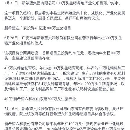
7月31日，新希望集团有限公司100万头生猪养殖产业化项目落户彭水。
这一项目的签约，标志着彭水县生猪养殖业集中化、规模化、产业化发展
将迈入一个新阶段。副县长罗远江、谭祥平出席签约仪式。
新希望在广安投资40亿建300万生猪项目
6月26日，广安市与新希望六和股份有限公司在蓉举行年出栏300万头生
猪产业化项目签约仪式。
该项目将分两期建设，首期项目总投资约20亿元，规模为年出栏100万
头，主要建设基础母猪存栏
4.2万头种猪繁育场、年出栏100万头生猪育肥场、年产能35万吨饲料加工
厂、年产约8万吨猪肉制品加工厂，配套建设年生产5万吨的生物有机肥料
设施;项目第二期计划总投资40亿元，规模为新增年出栏200万头，主要包
括建设基础母猪存栏8.4万头种猪繁育场、年出栏200万头生猪育肥场，以
及饲料加工厂、猪肉制品深加工厂和生物有机肥料设施的配套扩能。
40亿!新希望六和在山东建200万头生猪产业
7月16日，新希望六和股份有限公司与山东省莱西市姜山镇政府、夏格庄
镇政府、院上镇政府等签订新希望六和生猪养殖项目具体合作协议。
新希望六和股份有限公司康平县年出栏100万头生猪现代农业产业化建设
项目总投资额约20亿元。2019年计划总投资4亿元建设年出栏35万头生猪