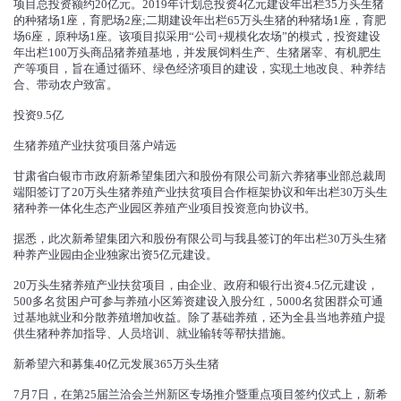
项目总投资额约20亿元。2019年计划总投资4亿元建设年出栏35万头生猪
的种猪场1座，育肥场2座;二期建设年出栏65万头生猪的种猪场1座，育肥
场6座，原种场1座。该项目拟采用“公司+规模化农场”的模式，投资建设
年出栏100万头商品猪养殖基地，并发展饲料生产、生猪屠宰、有机肥生
产等项目，旨在通过循环、绿色经济项目的建设，实现土地改良、种养结
合、带动农户致富。
投资9.5亿
生猪养殖产业扶贫项目落户靖远
甘肃省白银市市政府新希望集团六和股份有限公司新六养猪事业部总裁周
端阳签订了20万头生猪养殖产业扶贫项目合作框架协议和年出栏30万头生
猪种养一体化生态产业园区养殖产业项目投资意向协议书。
据悉，此次新希望集团六和股份有限公司与我县签订的年出栏30万头生猪
种养产业园由企业独家出资5亿元建设。
20万头生猪养殖产业扶贫项目，由企业、政府和银行出资4.5亿元建设，
500多名贫困户可参与养殖小区筹资建设入股分红，5000名贫困群众可通
过基地就业和分散养殖增加收益。除了基础养殖，还为全县当地养殖户提
供生猪种养加指导、人员培训、就业输转等帮扶措施。
新希望六和募集40亿元发展365万头生猪
7月7日，在第25届兰洽会兰州新区专场推介暨重点项目签约仪式上，新希