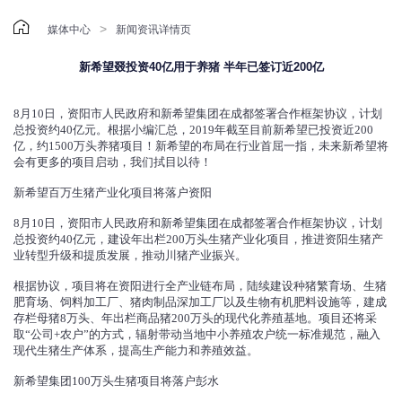

>
媒体中心
新闻资讯详情页
新希望叕投资40亿用于养猪 半年已签订近200亿
8月10日，资阳市人民政府和新希望集团在成都签署合作框架协议，计划
总投资约40亿元。根据小编汇总，2019年截至目前新希望已投资近200
亿，约1500万头养猪项目！新希望的布局在行业首屈一指，未来新希望将
会有更多的项目启动，我们拭目以待！
新希望百万生猪产业化项目将落户资阳
8月10日，资阳市人民政府和新希望集团在成都签署合作框架协议，计划
总投资约40亿元，建设年出栏200万头生猪产业化项目，推进资阳生猪产
业转型升级和提质发展，推动川猪产业振兴。
根据协议，项目将在资阳进行全产业链布局，陆续建设种猪繁育场、生猪
肥育场、饲料加工厂、猪肉制品深加工厂以及生物有机肥料设施等，建成
存栏母猪8万头、年出栏商品猪200万头的现代化养殖基地。项目还将采
取“公司+农户”的方式，辐射带动当地中小养殖农户统一标准规范，融入
现代生猪生产体系，提高生产能力和养殖效益。
新希望集团100万头生猪项目将落户彭水