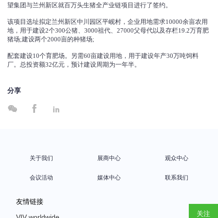
望集团与兰州新区就百万头生猪全产业链项目进行了签约。
该项目选址拟定兰州新区中川园区平岘村，企业用地需求10000余亩农用
地，用于建设2个300公猪、3000祖代、27000父母代以及存栏19.2万育肥
猪场;建设两个2000亩的种猪场;
配套建设10个育肥场。另需60亩建设用地，用于建设年产30万吨饲料
厂。总投资额32亿元，预计建设周期为一年半。
分享



关于我们
展商中心
观众中心
会议活动
媒体中心
联系我们
友情链接
关注
VIV worldwide