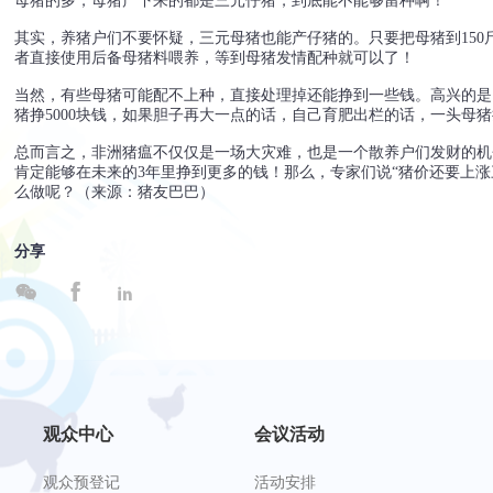
母猪的多，母猪产下来的都是三元仔猪，到底能不能够留种啊！
其实，养猪户们不要怀疑，三元母猪也能产仔猪的。只要把母猪到15
者直接使用后备母猪料喂养，等到母猪发情配种就可以了！
当然，有些母猪可能配不上种，直接处理掉还能挣到一些钱。高兴的是
猪挣5000块钱，如果胆子再大一点的话，自己育肥出栏的话，一头母猪
总而言之，非洲猪瘟不仅仅是一场大灾难，也是一个散养户们发财的机
肯定能够在未来的3年里挣到更多的钱！那么，专家们说“猪价还要上涨
么做呢？（来源：猪友巴巴）
分享



观众中心
会议活动
观众预登记
活动安排