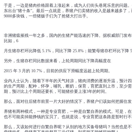
于是，一边是猪肉价格跟着上涨起来，成为人们街头巷尾乐意的问题。
东出台“猪十条”。最后一点就是，养猪户们卖猪的收入是越来越多了
9000多块钱，一些猪贩子们为了抢猪大打出手。
非洲猪瘟摧残一年之多，国内的生猪产能迅速的下降。据权威部门发布
比如，6
月生猪存栏环比降低 5.1%，同比下降 25.8%；能繁母猪存栏环比下降 5.
另外，生猪存栏同比数据来看，上轮周期同比下降高幅度在
2015 年 3 月的 10.7%，目前的供应下滑幅度远超上轮周期。
业内人士认为，随着下半年的天气转凉，猪肉消费的逐渐升温，预计四
的生产周期，配种，怀孕，哺乳，断奶，保育，育肥直到上市，至少需
期，预计比上个周期还要长，可能猪价要上涨3年的时间。
那么，面对往后猪市前景一片大好的情况下，养猪户们该如何把握住发
养猪有两种模式，一种是专业育肥，一种是自繁自养的模式。可是，在
也不可能卖掉能挣钱的宝贝了。也就是说，专业育肥这条路是暂时行不
那么，又该如何进行自繁自养呢？从别的地方买备母猪吗？当然也是不