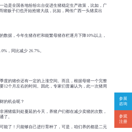
一边是全国各地纷纷出台促进生猪稳定生产政策，比如，广
，而猪贩子们也开始抢猪大战，比如，网传广西一头猪卖出
的数据，今年生猪存栏和能繁母猪存栏逐月下降10%以上，
0%，同比减少 26.7%。
季度的猪价还有一定的上涨空间。而且，根据母猪一个完整
要12个月左右的时间。因此，专家们普遍认为，此一次猪周
参展
财的机会呢？
咨询
非洲猪瘟到处蔓延的今天，养猪户们都在减少卖猪的次数，
参观
通了。
注册
可能了！只能够自己进行育种了，可是，咱们养的都是二元