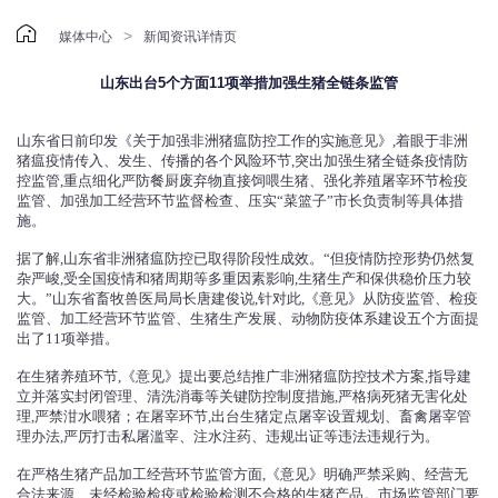

>
媒体中心
新闻资讯详情页
山东出台5个方面11项举措加强生猪全链条监管
山东省日前印发《关于加强非洲猪瘟防控工作的实施意见》,着眼于非洲
猪瘟疫情传入、发生、传播的各个风险环节,突出加强生猪全链条疫情防
控监管,重点细化严防餐厨废弃物直接饲喂生猪、强化养殖屠宰环节检疫
监管、加强加工经营环节监督检查、压实“菜篮子”市长负责制等具体措
施。
据了解,山东省非洲猪瘟防控已取得阶段性成效。“但疫情防控形势仍然复
杂严峻,受全国疫情和猪周期等多重因素影响,生猪生产和保供稳价压力较
大。”山东省畜牧兽医局局长唐建俊说,针对此,《意见》从防疫监管、检疫
监管、加工经营环节监管、生猪生产发展、动物防疫体系建设五个方面提
出了11项举措。
在生猪养殖环节,《意见》提出要总结推广非洲猪瘟防控技术方案,指导建
立并落实封闭管理、清洗消毒等关键防控制度措施,严格病死猪无害化处
理,严禁泔水喂猪；在屠宰环节,出台生猪定点屠宰设置规划、畜禽屠宰管
理办法,严厉打击私屠滥宰、注水注药、违规出证等违法违规行为。
在严格生猪产品加工经营环节监管方面,《意见》明确严禁采购、经营无
合法来源、未经检验检疫或检验检测不合格的生猪产品。市场监管部门要