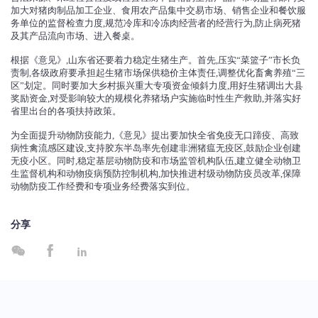
加大对猪肉制品加工企业、食用农产品集中交易市场、销售企业和餐饮服
务单位的监督检查力度,规范冷库和冷冻肉经营者的经营行为,防止病死猪
及其产品流向市场、进入餐桌。
根据《意见》,山东省还要着力稳定生猪生产。首先,压实“菜篮子”市长负
责制,各级政府要承担起生猪市场保供稳价主体责任,调整优化畜禽养殖“三
区”划定。同时要加大乡村振兴重大专项资金倾斜力度,用好生猪调出大县
奖励资金,对受影响较大的规模化养猪场户实施临时性生产救助,并落实好
省里出台的各项扶持政策。
为全面提升动物防疫能力,《意见》提出要加快全省免疫无口蹄疫、高致
病性禽流感区建设,支持胶东半岛率先创建非洲猪瘟无疫区,鼓励企业创建
无疫小区。同时,稳定基层动物防疫和市场监管机构队伍,建立健全动物卫
生监督机构和动物疫病预防控制机构,加快推进村级动物防疫员改革,保障
动物防疫工作经费和专项业务经费落实到位。
分享


