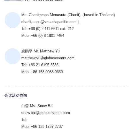
Ms. Chanitprapa Menasuta (Chanit)（based in Thailand）
chanitprapa@vnuasiapacific.com |
Tel: +66 (0) 2 111 6611 ext. 212
Mob: +66 (0) 8 1801 7464
虞鸥平 Mr. Matthew Yu
matthew.yu@globusevents.com
Tel: +86 21 6195 3536
Mob: +86 158 0083 0669
会议活动咨询
白雪 Ms. Snow Bai
snow.bai@globusevents.com
Tel:
Mob: +86 139 1737 2737