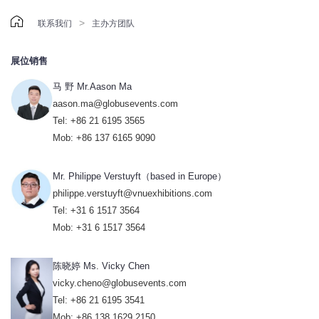

>
联系我们
主办方团队
展位销售
马 野 Mr.Aason Ma
aason.ma@globusevents.com
Tel: +86 21 6195 3565
Mob: +86 137 6165 9090
Mr. Philippe Verstuyft（based in Europe）
philippe.verstuyft@vnuexhibitions.com
Tel: +31 6 1517 3564
Mob: +31 6 1517 3564
陈晓婷 Ms. Vicky Chen
vicky.cheno@globusevents.com
Tel: +86 21 6195 3541
Mob: +86 138 1629 2150