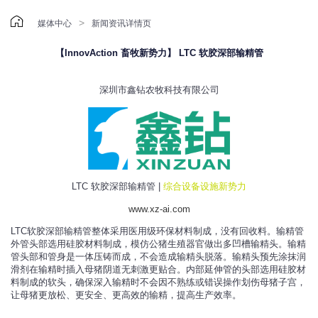

>
媒体中心
新闻资讯详情页
【InnovAction 畜牧新势力】 LTC 软胶深部输精管
深圳市鑫钻农牧科技有限公司
LTC 软胶深部输精管 |
综合设备设施新势力
www.xz-ai.com
LTC软胶深部输精管整体采用医用级环保材料制成，没有回收料。输精管
外管头部选用硅胶材料制成，模仿公猪生殖器官做出多凹槽输精头。输精
管头部和管身是一体压铸而成，不会造成输精头脱落。输精头预先涂抹润
滑剂在输精时插入母猪阴道无刺激更贴合。内部延伸管的头部选用硅胶材
料制成的软头，确保深入输精时不会因不熟练或错误操作划伤母猪子宫，
让母猪更放松、更安全、更高效的输精，提高生产效率。