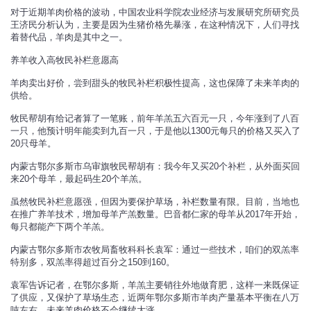
对于近期羊肉价格的波动，中国农业科学院农业经济与发展研究所研究员
王济民分析认为，主要是因为生猪价格先暴涨，在这种情况下，人们寻找
着替代品，羊肉是其中之一。
养羊收入高牧民补栏意愿高
羊肉卖出好价，尝到甜头的牧民补栏积极性提高，这也保障了未来羊肉的
供给。
牧民帮胡有给记者算了一笔账，前年羊羔五六百元一只，今年涨到了八百
一只，他预计明年能卖到九百一只，于是他以1300元每只的价格又买入了
20只母羊。
内蒙古鄂尔多斯市乌审旗牧民帮胡有：我今年又买20个补栏，从外面买回
来20个母羊，最起码生20个羊羔。
虽然牧民补栏意愿强，但因为要保护草场，补栏数量有限。目前，当地也
在推广养羊技术，增加母羊产羔数量。巴音都仁家的母羊从2017年开始，
每只都能产下两个羊羔。
内蒙古鄂尔多斯市农牧局畜牧科科长袁军：通过一些技术，咱们的双羔率
特别多，双羔率得超过百分之150到160。
袁军告诉记者，在鄂尔多斯，羊羔主要销往外地做育肥，这样一来既保证
了供应，又保护了草场生态，近两年鄂尔多斯市羊肉产量基本平衡在八万
吨左右，未来羊肉价格不会继续大涨。