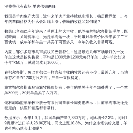
消费替代有市场 羊肉供销两旺
我国是羊肉生产大国，近年来羊肉产量持续稳步增长，稳居世界第一。今
年的羊肉价格为什么会出现上涨，牧民的收益又如何呢？
牧民巴音都仁今年迎来了草原上的大丰收，他养殖的鄂尔多斯细毛羊，既
能吃肉，又能剪羊毛。光是羊肉这一块，平均每只羊售价比去年多了二三
百块钱，成年羊和羊羔一共卖了两百多只，今年的收入非常可观。
内蒙古鄂尔多斯市乌审旗牧民巴音都仁：这是最近几年市场最好的一次，
羊羔这就是按头售卖，平均是1000元到1200元每只羊羔，成年羊比如说
今年它50斤，就是能卖到1600元。
在鄂尔多斯，象巴音都仁一样喜获丰收的牧民还有不少，最近几年，当地
羊存栏量在1200万只左右，产量一直很稳定。
蒙古鄂尔多斯市乌审旗牧民帮胡有：去年的羊羔今年全部处理了，一个羊
羔800元，80只羊羔卖了六万四。
锡林郭勒盟羊羊牧业股份有限公司董事长周勇也表示，目前羊肉市场还是
稳定的，供应和销路都非常好。
数据显示，今年1-9月，我国羊肉产量为330万吨，同比增长2.3%，同时1-
9月累计进口羊肉28.96万吨，同比上涨16.8%。为什么市场供给充足，羊
肉价格仍然会上涨呢？