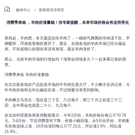

>
媒体中心
新闻资讯详情页
消费季来临 ，羊肉价涨量稳！但专家提醒，未来市场价格会有这些变化
寒风起，羊肉肥，冬天最适合吃羊肉了，一碗热气腾腾的羊肉汤下肚，手
脚暖和，浑身筋骨都舒展开了。最近，全国各地的羊肉市场已经火爆起
来。不知道细心的朋友有没有发现，最近羊肉涨价了。
那么，当前羊肉市场的行情如何？涨势会持续多久？一起来看记者的调
查。
消费季来临 羊肉价涨量稳
在北京新发地农产品批发市场的牛羊肉交易大厅，不少摊主告诉记者，今
年羊肉价格和去年比确实在涨，不过销量没有受到影响。
羊肉摊主马先生：现在是三十五、六元每斤，两三个月之前是三十三、
四，去年那会也就是二十八、九元每斤。
农业农村部畜牧兽医局数据显示，今年2月份，羊肉价格在每公斤70.79
元。3-4月份，节后消费需求下降，价格小幅回落。从5月份开始，羊肉集
市价格连续上涨，10月份涨到每公斤77.21元，环比涨3.5%，同比涨
21.6%。