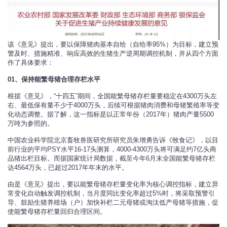
该《意见》提出，要以保障猪肉基本自给（自给率95%）为目标，建立预
警及时、措施精准、响应高效的生猪生产逆周期调控机制，并从四个方面
作了具体要求：
01、保持能繁母猪合理存栏水平
根据《意见》，“十四五”期间，全国能繁母猪存栏量要稳定在4300万头左
右、最低保有量不少于4000万头，后续可根据猪肉消费和母猪繁殖率等变
化动态调整。据了解，这一指标是以正常年份（2017年）猪肉产量5500
万吨为参照的。
中国农业科学院北京畜牧兽医研究所研究员朱增勇告诉《牧食记》，以目
前行业的平均PSY水平16-17头测算，4000-4300万头将可满足约7亿头商
品猪出栏目标。而据国家统计局数据，截至今年6月末全国能繁母猪存栏
达4564万头，已超过2017年年末的水平。
由是《意见》提出，要以能繁母猪存栏量变化率为核心调控指标，建立异
常变化自动触发调控机制，当月度同比变化率超过5%时，将采取预警引
导、鼓励生猪养殖场（户）加快补栏二元母猪或淘汰低产母猪等措施，促
使能繁母猪存栏量回归合理区间。