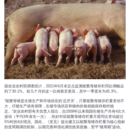
据农业农村部调查统计，2021年6月末定点监测能繁母猪存栏同比增幅达
到了30.1%。前几个月的这一比例甚至更高，其中一季度末为45.3%。
“能繁母猪是生猪生产和市场供应的‘总开关’，只要能繁母猪存栏量变动不
大，仔猪生产就有保障，生猪市场供应和猪肉价格就能保持相对稳
定。”农业农村部有关负责人指出，自2009年以来我国生猪生产共有4次大
波动（平均3年发生一次），恰好对应能繁母猪存栏量月度同比变动超过
5%时的4次情况。因此，《意见》提出建立以能繁母猪存栏量为核心指标
的逆周期调控机制，以期完善和强化调控政策措施，熨平“猪周期”波动。