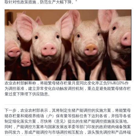
取针对性政策措施，防范生产大幅下降。”
农业农村部解释称，将能繁母猪存栏量月度同比变化率正负5%和10%作
为调控基准，建立异常变化自动触发调控机制，重点是避免能繁母猪存栏
量过度下降埋下供应隐患。
下一步，农业农村部表示，其将制定生猪产能调控的实施方案，将能繁母
猪存栏量和规模养殖场（户）保有量等指标任务下达到各省，并指导各省
制定细化落实方案，尽快将《意见》提出的生猪产能调控措施落实落地。
同时，产能调控方案将与国家发展改革委等部门印发的政府猪肉储备预案
协同发力，形成产能调控与市场调控相互配合，源头预先调控和产品终端