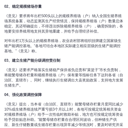
02、稳定规模猪场存量
《意见》要求将年出栏500头以上的规模养殖场（户）纳入全国生猪养殖
场系统备案，动态监测其生产经营情况，保持规模养殖场（户）数量总体
稳定。其还明确提出，不得违法拆除规模养殖场（户），确需拆除的，各
地要安排养殖用地支持其异地重建，并给予合理经济补偿。
对年出栏1万头以上的规模养殖场，农业农村部将组织挂牌建立国家级生
猪产能调控基地。“各地可结合本地区实际建立相应层级的生猪产能调控
基地。”《意见》称。
03、建立生猪产能分级调控责任制
《意见》还要求严格落实生猪稳产保供省负总责和“菜篮子”市长负责制，
将能繁母猪存栏量和规模养殖场（户）保有量等指标任务下达到各省（自
治区、直辖市）。同时，继续执行生猪调出大县奖励政策，支持地方发展
生猪生产。
04、强化政策调控保障
《意见》提出，当本省（自治区、直辖市）能繁母猪存栏量月度同比减少
10%或生猪养殖连续严重亏损3个月以上时，各地可按规定统筹相关资金
对规模养殖场（户）给予一次性临时救助补贴，地方也可按规定统筹资金
给予贷款贴息补助。“能繁母猪存栏量在合理区间波动，但种猪生产供
应、新生仔猪数量或生猪存栏量出现异常减少等情况时，要及时研究并采