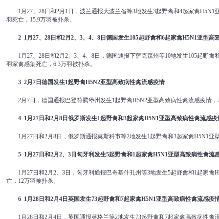
1月27、28日和2月1日，波兰通报大波兰省等3地发生3起野禽和4起家禽H5N1
羽死亡，15.9万羽被扑杀。
2 1
月
27
、
28
日和
2
月
2
、
3
、
4
、
8
日德国发生
105
起野禽和
6
起家禽
H5N1
亚型高
1月27、28日和2月2、3、4、8日，德国通报下萨克森州等10地发生105起野禽
羽家禽感染死亡，6.3万羽被扑杀。
3 2
月
7
日德国发生
1
起野禽
H5N2
亚型高致病性禽流感疫情
2月7日，德国通报巴登符腾堡州发生1起野禽H5N2亚型高致病性禽流感疫情，
4 1
月
27
日和
2
月
8
日俄罗斯发生
1
起野禽和
3
起家禽
H5N1
亚型高致病性禽流感疫
1月27日和2月8日，俄罗斯通报莫斯科市等2地发生1起野禽和3起家禽H5N1
5 1
月
27
日和
2
月
2
、
3
日匈牙利发生
5
起野禽和
1
起家禽
H5N1
亚型高致病性禽流
1月27日和2月2、3日，匈牙利通报巴奇基什孔州等3地发生5起野禽和1起家禽
亡，12万羽被扑杀。
6 1
月
28
日和
2
月
4
日英国发生
73
起野禽和
7
起家禽
H5N1
亚型高致病性禽流感疫
1月28日和2月4日，英国通报英格兰等2地发生73起野禽和7起家禽高致病性禽流