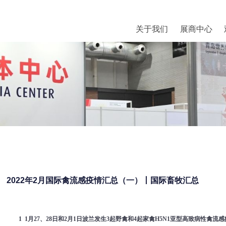
关于我们
展商中心
2022年2月国际禽流感疫情汇总（一）丨国际畜牧汇总
1 1
月
27
、
28
日和
2
月
1
日波兰发生
3
起野禽和
4
起家禽
H5N1
亚型高致病性禽流感