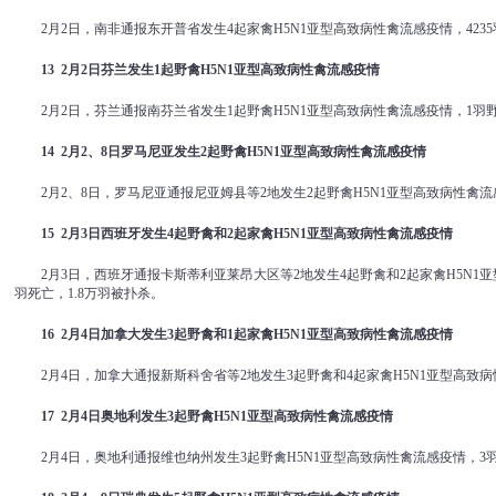
2月2日，南非通报东开普省发生4起家禽H5N1亚型高致病性禽流感疫情，423
13 2
月
2
日芬兰发生
1
起野禽
H5N1
亚型高致病性禽流感疫情
2月2日，芬兰通报南芬兰省发生1起野禽H5N1亚型高致病性禽流感疫情，1羽
14 2
月
2
、
8
日罗马尼亚发生
2
起野禽
H5N1
亚型高致病性禽流感疫情
2月2、8日，罗马尼亚通报尼亚姆县等2地发生2起野禽H5N1亚型高致病性禽
15 2
月
3
日西班牙发生
4
起野禽和
2
起家禽
H5N1
亚型高致病性禽流感疫情
2月3日，西班牙通报卡斯蒂利亚莱昂大区等2地发生4起野禽和2起家禽H5N1亚
羽死亡，1.8万羽被扑杀。
16 2
月
4
日加拿大发生
3
起野禽和
1
起家禽
H5N1
亚型高致病性禽流感疫情
2月4日，加拿大通报新斯科舍省等2地发生3起野禽和4起家禽H5N1亚型高致病
17 2
月
4
日奥地利发生
3
起野禽
H5N1
亚型高致病性禽流感疫情
2月4日，奥地利通报维也纳州发生3起野禽H5N1亚型高致病性禽流感疫情，3