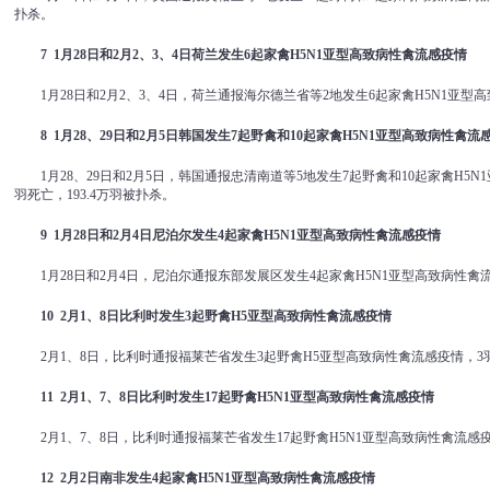
扑杀。
7 1
月
28
日和
2
月
2
、
3
、
4
日荷兰发生
6
起家禽
H5N1
亚型高致病性禽流感疫情
1月28日和2月2、3、4日，荷兰通报海尔德兰省等2地发生6起家禽H5N1亚型高
8 1
月
28
、
29
日和
2
月
5
日韩国发生
7
起野禽和
10
起家禽
H5N1
亚型高致病性禽流
1月28、29日和2月5日，韩国通报忠清南道等5地发生7起野禽和10起家禽H5N
羽死亡，193.4万羽被扑杀。
9 1
月
28
日和
2
月
4
日尼泊尔发生
4
起家禽
H5N1
亚型高致病性禽流感疫情
1月28日和2月4日，尼泊尔通报东部发展区发生4起家禽H5N1亚型高致病性禽流
10 2
月
1
、
8
日比利时发生
3
起野禽
H5
亚型高致病性禽流感疫情
2月1、8日，比利时通报福莱芒省发生3起野禽H5亚型高致病性禽流感疫情，
11 2
月
1
、
7
、
8
日比利时发生
17
起野禽
H5N1
亚型高致病性禽流感疫情
2月1、7、8日，比利时通报福莱芒省发生17起野禽H5N1亚型高致病性禽流感
12 2
月
2
日南非发生
4
起家禽
H5N1
亚型高致病性禽流感疫情