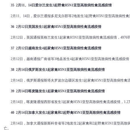
35 2
月
11
、
14
日爱尔兰发生
3
起野禽
H5N1
亚型高致病性禽流感疫情
2月11、14日，爱尔兰通报多尼戈尔郡等2地发生3起野禽H5N1亚型高致病性
36 2
月
12
日英国发生
1
起家禽
H5N1
亚型高致病性禽流感疫情
2月12日，英国通报英格兰发生1起家禽H5N1亚型高致病性禽流感疫情，4976羽
37 2
月
12
日越南发生
4
起家禽
H5N1
亚型高致病性禽流感疫情
2月12日，越南通报广南省等3地县发生4起家禽H5N1亚型高致病性禽流感疫情，2
38 2
月
14
日俄罗斯发生
1
起家禽
H5N1
亚型高致病性禽流感疫情
2月14日，俄罗斯通报斯塔夫罗波尔边疆区发生1起家禽H5N1亚型高致病性禽
39 2
月
14
日喀麦隆发生
1
起家禽
H5N1
亚型高致病性禽流感疫情
2月14日，喀麦隆通报西部省发生1起家禽H5N1亚型高致病性禽流感疫情，1.2
40 2
月
14
日加拿大发生
2
起家禽和
2
起野禽
H5N1
亚型高致病性禽流感疫情
2月14日，加拿大通报新斯科舍省等2地发生2起家禽和2起野禽H5N1亚型高致
亡。