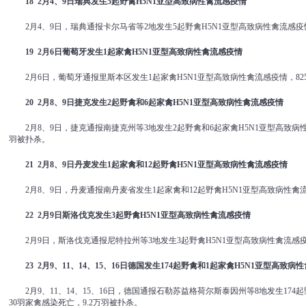
18 2
月
4
、
9
日瑞典发生
5
起野禽
H5N1
亚型高致病性禽流感疫情
2月4、9日，瑞典通报卡尔马省等2地发生5起野禽H5N1亚型高致病性禽流感
19 2
月
6
日葡萄牙发生
1
起家禽
H5N1
亚型高致病性禽流感疫情
2月6日，葡萄牙通报里斯本区发生1起家禽H5N1亚型高致病性禽流感疫情，8
20 2
月
8
、
9
日捷克发生
2
起野禽和
6
起家禽
H5N1
亚型高致病性禽流感疫情
2月8、9日，捷克通报南捷克州等3地发生2起野禽和6起家禽H5N1亚型高致病性
羽被扑杀。
21 2
月
8
、
9
日丹麦发生
1
起家禽和
12
起野禽
H5N1
亚型高致病性禽流感疫情
2月8、9日，丹麦通报南丹麦省发生1起家禽和12起野禽H5N1亚型高致病性
22 2
月
9
日斯洛伐克发生
3
起野禽
H5N1
亚型高致病性禽流感疫情
2月9日，斯洛伐克通报尼特拉州等3地发生3起野禽H5N1亚型高致病性禽流感
23 2
月
9
、
11
、
14
、
15
、
16
日德国发生
174
起野禽和
1
起家禽
H5N1
亚型高致病性
2月9、11、14、15、16日，德国通报石勒苏益格荷尔斯泰因州等8地发生17
30羽家禽感染死亡，9.2万羽被扑杀。