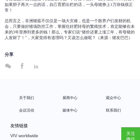
如果胆子再大一点的话，自己育肥出栏的话，一头母猪挣上1万块钱很正
常！
总而言之，非洲猪瘟不仅仅是一场大灾难，也是一个散养户们发财的机
会，只要做好猪场防控工作，掌握住好肥转母的繁殖技术，肯定能够在未
来的3年里挣到更多的钱！那么，专家们说“猪价还要上涨三年，有母猪的
人发财了！”，大家觉得有道理吗？又该怎么做呢？（来源：猪友巴巴）
分享



关于我们
展商中心
观众中心
会议活动
媒体中心
联系我们
友情链接
关注
VIV worldwide
微信