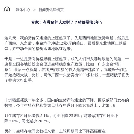

>
媒体中心
新闻资讯详情页
专家：有母猪的人发财了？猪价要涨3年？
这几天，我的猪价又迅速的上涨起来了。先是西南地区强势崛起，然后是
广西继广东之后，生猪均价冲破12元/斤的关口。最后是东北地区止跌反
弹，并带动全国的猪价迅速地飘红起来。
于是，一边是猪肉价格跟着上涨起来，成为人们街头巷尾乐意的问题。一
边是全国各地纷纷出台促进生猪稳定生产政策，比如，广东出台“猪十
条”。最后一点就是，养猪户们卖猪的收入是越来越多了，而猪贩子们也
开始抢猪大战，比如，网传广西一头猪卖出9000多块钱，一些猪贩子们为
了抢猪大打出手。
非洲猪瘟摧残一年之多，国内的生猪产能迅速的下降。据权威部门发布的
数据，今年生猪存栏和能繁母猪存栏逐月下降10%以上，比如，6
月生猪存栏环比降低 5.1%，同比下降 25.8%；能繁母猪存栏环比下
降 5.0%，同比减少 26.7%。
另外，生猪存栏同比数据来看，上轮周期同比下降高幅度在