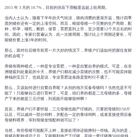
2015 年 3 月的 10.7%，目前的供应下滑幅度远超上轮周期。
业内人士认为，随着下半年的天气转凉，猪肉消费的逐渐升温，预计四季
度的猪价还有一定的上涨空间。而且，根据母猪一个完整的生产周期，配
种，怀孕，哺乳，断奶，保育，育肥直到上市，至少需要12个月左右的时
间。因此，专家们普遍认为，此一次猪周期，预计比上个周期还要长，可
能猪价要上涨3年的时间。
那么，面对往后猪市前景一片大好的情况下，养猪户们该如何把握住发财
的机会呢？
养猪有两种模式，一种是专业育肥，一种是自繁自养的模式。可是，在非
洲猪瘟到处蔓延的今天，养猪户们都在减少卖猪的次数，也不可能卖掉能
挣钱的宝贝了。也就是说，专业育肥这条路是暂时行不通了。
那么，又该如何进行自繁自养呢？从别的地方买备母猪吗？当然也是不可
能了！只能够自己进行育种了，可是，咱们养的都是二元母猪的多，母猪
产下来的都是三元仔猪，到底能不能够留种啊！
其实，养猪户们不要怀疑，三元母猪也能产仔猪的。只要把母猪到150斤
以后，可以减掉一部分饲料，并配合一定的青绿饲料，或者直接使用后备
母猪料喂养，等到母猪发情配种就可以了！
当然，有些母猪可能配不上种，直接处理掉还能挣到一些钱。高兴的是，
母猪在配种成功之后，又能顺利地产下仔猪，卖掉一窝仔猪挣5000块钱，