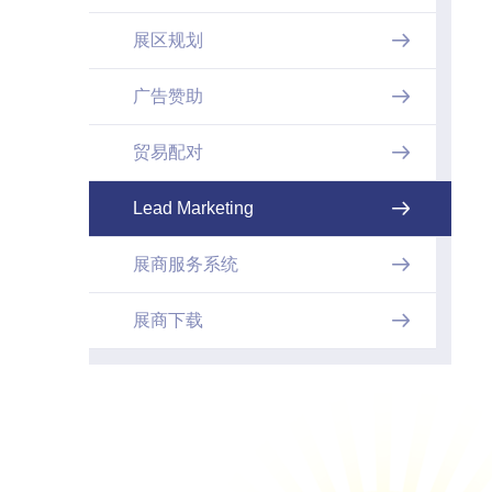
展区规划

广告赞助

贸易配对

Lead Marketing

展商服务系统

展商下载
