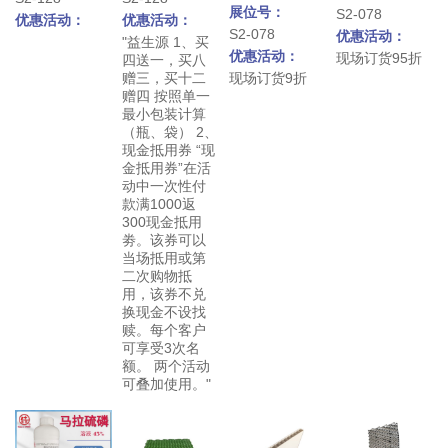
展位号：
S2-078
优惠活动：
优惠活动：
S2-078
优惠活动：
"益生源 1、买
优惠活动：
现场订货95折
四送一，买八
赠三，买十二
现场订货9折
赠四 按照单一
最小包装计算
（瓶、袋） 2、
现金抵用券 “现
金抵用券”在活
动中一次性付
款满1000返
300现金抵用
劵。该券可以
当场抵用或第
二次购物抵
用，该券不兑
换现金不设找
赎。每个客户
可享受3次名
额。 两个活动
可叠加使用。"