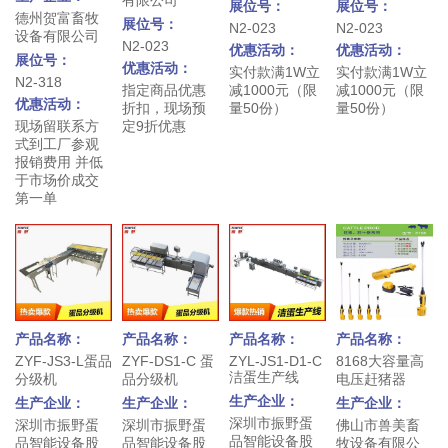
展位号：
展位号：
德州贺富畜牧
展位号：
N2-023
N2-023
设备有限公司
N2-023
优惠活动：
优惠活动：
展位号：
优惠活动：
实付款满1W立
实付款满1W立
N2-318
指定商品优惠
减1000元（限
减1000元（限
优惠活动：
折扣，现场预
量50份）
量50份）
现场留联系方
定9折优惠
式到工厂参观
报销费用 并低
于市场价成交
第一单
产品名称：
产品名称：
产品名称：
产品名称：
ZYF-JS3-L蛋品
ZYF-DS1-C 蛋
ZYL-JS1-D1-C
8168大容量高
洁蛋生产线
分级机
品分级机
电压赶猪器
生产企业：
生产企业：
生产企业：
生产企业：
深圳市振野蛋
深圳市振野蛋
深圳市振野蛋
佛山市兽美畜
品智能设备股
品智能设备股
品智能设备股
牧设备有限公