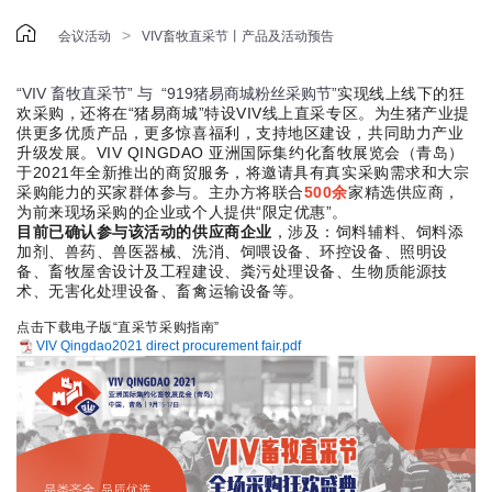

>
会议活动
VIV畜牧直采节丨产品及活动预告
“VIV 畜牧直采节”
与
“919猪易商城粉丝采购节”
实现线上线下的狂
欢采购，还将在“猪易商城”特设VIV线上直采专区。为生猪产业提
供更多优质产品，更多惊喜福利，
支持地区建设，
共同助力产业
升级发展。
VIV QINGDAO 亚洲国际集约化畜牧展览会（青岛）
于2021年全新推出的商贸服务，将邀请具有真实采购需求和大宗
采购能力的买家群体参与。
主办方将联合
500余
家精选供应商，
为前来现场采购的企业或个人提供“限定优惠”。
目前已确认参与该活动的供应商企业
，涉及：饲料辅料、饲料添
加剂、兽药、兽医器械、洗消、饲喂设备、环控设备、照明设
备、
畜牧屋舍设计及工程建设
、
粪污处理设备、生物质能源技
术
、无害化处理设备、畜禽运输设备等。
点击下载电子版“直采节采购指南”
VIV Qingdao2021 direct procurement fair.pdf