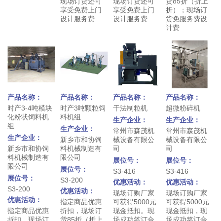
现场订货还可
现场订货还可
货85折（折上
享受免费上门
享受免费上门
折）；现场订
设计服务费
设计服务费
货免服务费设
计费
产品名称：
产品名称：
产品名称：
产品名称：
时产3-4吨模块
时产3吨颗粒饲
干法制粒机
超微粉碎机
化粉状饲料机
料机组
生产企业：
生产企业：
组
生产企业：
常州市森茂机
常州市森茂机
生产企业：
新乡市和协饲
械设备有限公
械设备有限公
新乡市和协饲
料机械制造有
司
司
料机械制造有
限公司
展位号：
展位号：
限公司
展位号：
S3-416
S3-416
展位号：
S3-200
优惠活动：
优惠活动：
S3-200
优惠活动：
现场订购厂家
现场订购厂家
优惠活动：
指定商品优惠
可获得5000元
可获得5000元
指定商品优惠
折扣，现场订
现金抵扣。现
现金抵扣，现
折扣，现场订
货85折（折上
场成功签订合
场成功签订合