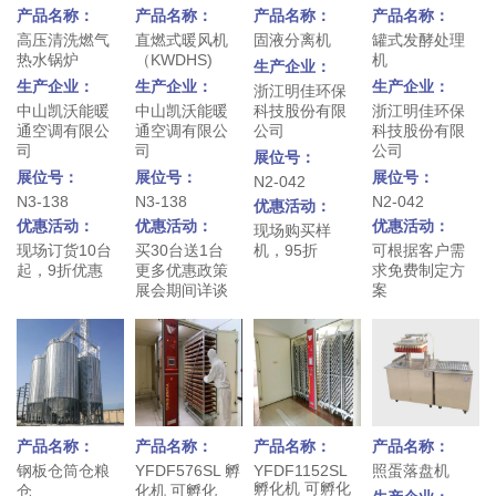
产品名称：
产品名称：
产品名称：
产品名称：
高压清洗燃气
直燃式暖风机
固液分离机
罐式发酵处理
热水锅炉
（KWDHS)
机
生产企业：
生产企业：
生产企业：
生产企业：
浙江明佳环保
中山凯沃能暖
中山凯沃能暖
科技股份有限
浙江明佳环保
通空调有限公
通空调有限公
公司
科技股份有限
司
司
公司
展位号：
展位号：
展位号：
展位号：
N2-042
N3-138
N3-138
N2-042
优惠活动：
优惠活动：
优惠活动：
优惠活动：
现场购买样
现场订货10台
买30台送1台
机，95折
可根据客户需
起，9折优惠
更多优惠政策
求免费制定方
展会期间详谈
案
产品名称：
产品名称：
产品名称：
产品名称：
钢板仓筒仓粮
YFDF576SL 孵
YFDF1152SL
照蛋落盘机
孵化机 可孵化
仓
化机 可孵化