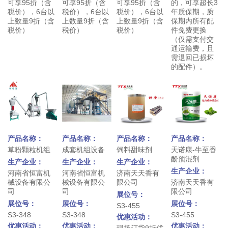
可享95折（含
可享95折（含
可享95折（含
的，可享超长3
税价），6台以
税价），6台以
税价），6台以
年质保期，质
上数量9折（含
上数量9折（含
上数量9折（含
保期内所有配
税价）
税价）
税价）
件免费更换
（仅需支付交
通运输费，且
需退回已损坏
的配件）。
产品名称：
产品名称：
产品名称：
产品名称：
草粉颗粒机组
成套机组设备
饲料甜味剂
天诺康-牛至香
酚预混剂
生产企业：
生产企业：
生产企业：
生产企业：
河南省恒富机
河南省恒富机
济南天天香有
械设备有限公
械设备有限公
限公司
济南天天香有
司
司
限公司
展位号：
展位号：
展位号：
展位号：
S3-455
S3-348
S3-348
S3-455
优惠活动：
优惠活动：
优惠活动：
优惠活动：
现场订货9折优